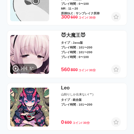
プレイ時間 : 0〜100
MR : 11～20
所持DLC : サンブレイク所持
300
600
コイン/ 30分
😈大魔王😈
タイプ : Java版
プレイ時間 : 101〜200
プレイ時間 : 101〜200
プレイ時間 : 0〜100
5"
560
800
コイン/ 30分
Leo
山削りしか出来ないI˙꒳​˙)
タイプ : 統合版
プレイ時間 : 101〜200
0
600
コイン/ 30分