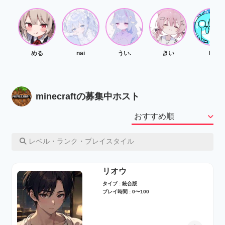
める
nai
うい.
きい
IO
minecraftの募集中ホスト
レベル・ランク・プレイスタイル
リオウ
タイプ : 統合版
プレイ時間 : 0〜100