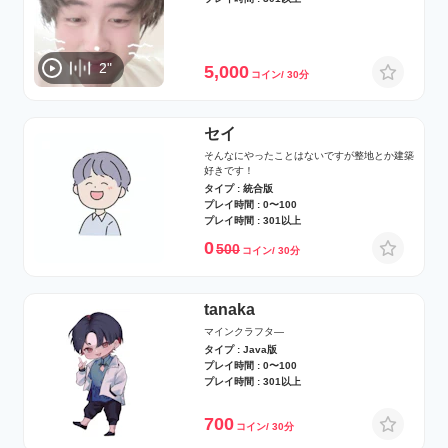
2"
5,000
コイン/ 30分
セイ
そんなにやったことはないですが整地とか建築
好きです！
タイプ : 統合版
プレイ時間 : 0〜100
プレイ時間 : 301以上
0
500
コイン/ 30分
tanaka
マインクラフタ―
タイプ : Java版
プレイ時間 : 0〜100
プレイ時間 : 301以上
700
コイン/ 30分