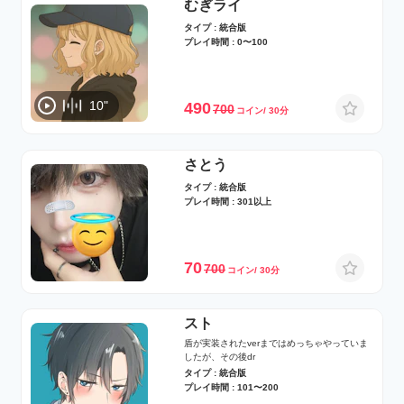
むぎライ
タイプ : 統合版
プレイ時間 : 0〜100
10"
490
700
コイン/ 30分
さとう
タイプ : 統合版
プレイ時間 : 301以上
70
700
コイン/ 30分
スト
盾が実装されたverまではめっちゃやっていま
したが、その後dr
タイプ : 統合版
プレイ時間 : 101〜200