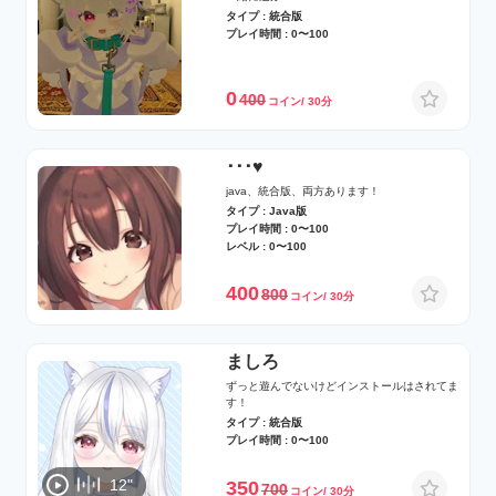
タイプ : 統合版
プレイ時間 : 0〜100
0
400
コイン/ 30分
･･･♥
java、統合版、両方あります！
タイプ : Java版
プレイ時間 : 0〜100
レベル : 0〜100
400
800
コイン/ 30分
ましろ
ずっと遊んでないけどインストールはされてま
す！
タイプ : 統合版
プレイ時間 : 0〜100
12"
350
700
コイン/ 30分