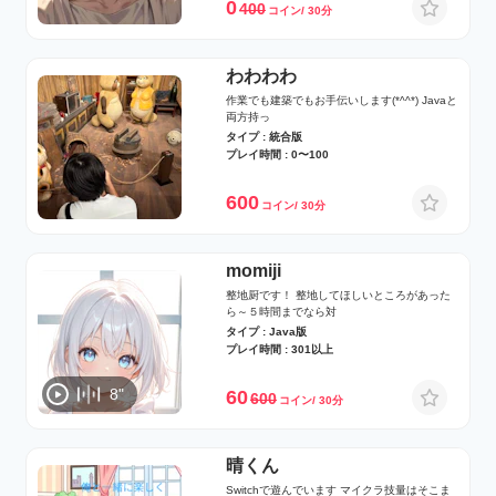
0
400
コイン/ 30分
わわわわ
作業でも建築でもお手伝いします(*^^*) Javaと
両方持っ
タイプ : 統合版
プレイ時間 : 0〜100
600
コイン/ 30分
momiji
整地厨です！ 整地してほしいところがあった
ら～５時間までなら対
タイプ : Java版
プレイ時間 : 301以上
8"
60
600
コイン/ 30分
晴くん
Switchで遊んでいます マイクラ技量はそこま