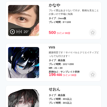
かなや
プレイ歴はあまりないですが、動画を見ること
が多いので半端に知識
タイプ : Java版
プレイ時間 : 0〜100
20"
500
コイン/ 30分
vvs
建築得意です！サバイバルとクリエイティブど
っちでも行けます！
タイプ : 統合版
プレイ時間 : 101〜200
MR : 21～30
所持DLC : サンブレイク所持
196
400
コイン/ 30分
せおん
タイプ : 統合版
プレイ時間 : 301以上
プレイ時間 : 301以上