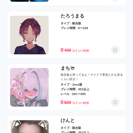
たろうまる
タイプ : 統合版
プレイ時間 : 0〜100
0
400
コイン/ 30分
まち🍈
統合版も持ってるよ！マイクラ実況とかも見る
くらい好き！
タイプ : Java版
プレイ時間 : 301以上
レベル : 201〜300
0
500
コイン/ 30分
けんと
タイプ : 統合版
プレイ時間 : 301以上