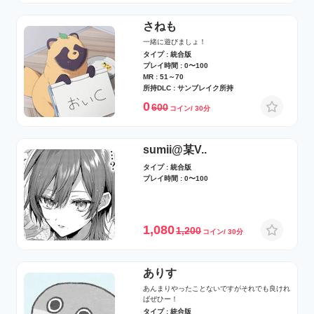
さねも
一緒に遊びましょ！
タイプ : 統合版
プレイ時間 : 0〜100
MR : 51～70
所持DLC : サンブレイク所持
0
600
コイン/ 30分
sumii@某V..
タイプ : 統合版
プレイ時間 : 0〜100
1,080
1,200
コイン/ 30分
ありす
あんまりやったことないですがそれでも良けれ
ばぜひー！
タイプ : 統合版