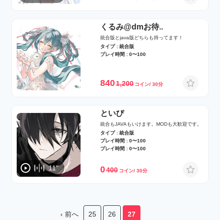
くるみ@dmお待..
統合版とjava版どちらも持ってます！
タイプ : 統合版
プレイ時間 : 0〜100
840
1,200
コイン/ 30分
といぴ
統合もJAVAもいけます。MODも大歓迎です。
タイプ : 統合版
プレイ時間 : 0〜100
プレイ時間 : 0〜100
11"
0
400
コイン/ 30分
‹ 前へ
25
26
27