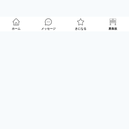
ホーム
メッセージ
きになる
募集板
ランキング
※SNSなどに掲載する際は、
他のユーザー様が映らないようよろしくお願いします。
総合
週間
月間
全期間
るなち
こんにちは🐈るなちです❣️ 最近はApex、モンハン、DBDを
よくやってます✨ シャドウバースも初心者だけどハマって
る🎵 PC🖥️です 私が持...
すみれ
初めまして。すみれっていいます。你好呀♡ レトロなもの
が大好きで、特に昭和や平成時代に憧れています。 40代以