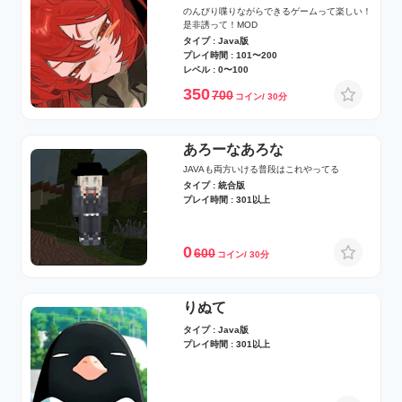
のんびり喋りながらできるゲームって楽しい！
是非誘って！MOD
タイプ : Java版
プレイ時間 : 101〜200
レベル : 0〜100
350
700
コイン/ 30分
あろーなあろな
JAVAも両方いける普段はこれやってる
タイプ : 統合版
プレイ時間 : 301以上
0
600
コイン/ 30分
りぬて
タイプ : Java版
プレイ時間 : 301以上