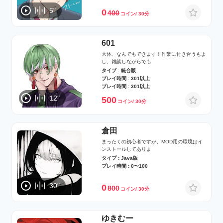
5"
0
400
コイン/ 30分
601
大体、なんでもできます！作業に付き合うもよ
し、雑談しながらでも
タイプ : 統合版
プレイ時間 : 301以上
プレイ時間 : 301以上
12"
500
コイン/ 30分
倉田
まったくの初心者ですが、MOD用の環境はイ
ンストールしてありま
タイプ : Java版
プレイ時間 : 0〜100
30"
0
800
コイン/ 30分
ゆきむー