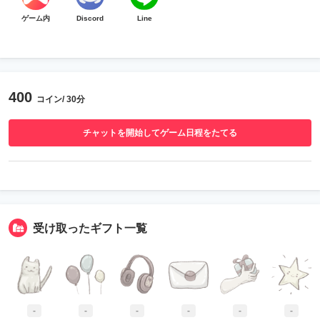
ゲーム内
Discord
Line
400
コイン/ 30分
チャットを開始してゲーム日程をたてる
受け取ったギフト一覧
-
-
-
-
-
-