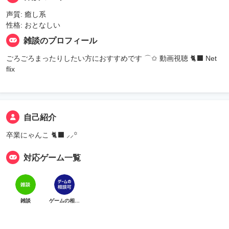
声質: 癒し系
性格: おとなしい
雑談のプロフィール
ごろごろまったりしたい方におすすめです ⌒✩ 動画視聴 🐈‍⬛ Net
flix
自己紹介
卒業にゃんこ 🐈‍⬛ ⸝⸝꙳
対応ゲーム一覧
雑談
ゲームの相談可