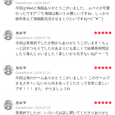
16
ꕤ🎨暁山
30
GameRoom / 2024.08.07
今回はVketと海賊ありがとうございました。 ムーイが可愛
かったです(*'▽'*) 海賊は船バトル難しいですね…しっかり
17
ゲストさん
20
操作覚えて海賊船沈没させまくりたいですね〜(￣∀￣)
18
ゲストさん
10
カルマ
GameRoom / 2024.07.30
今回は突発的でしたが朝からありがとうございます！ちょ
18
みま
10
っと話すつもりでしたがあまりにも楽しくて結構長時間話
したり遊んじゃいました！楽しいから仕方ないね(*´ー｀*)
18
冬汰
10
カルマ
18
ひまり⌇8/14までおやすみ
10
GameRoom / 2024.07.21
今回は海のゲームありがとうございました！ このゲームで
きる人中々いないから付き合ってくださって非常に楽しい
18
ゲストさん
10
です！！！ また、やりましょうれ
カルマ
GameRoom / 2024.07.15
突発的でしたが、いろいろお話し聞いてくださりありがと