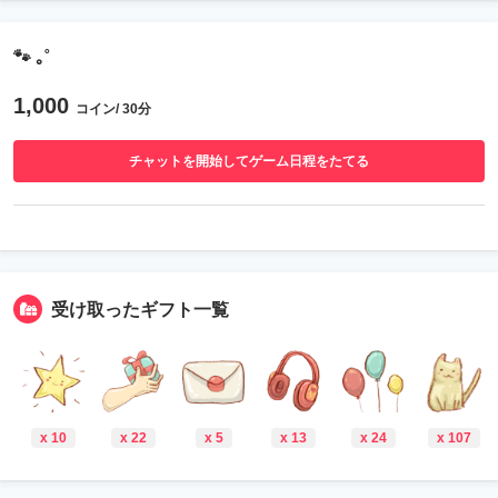
🐾 ｡˚
1,000
コイン/ 30分
チャットを開始してゲーム日程をたてる
受け取ったギフト一覧
x 10
x 22
x 5
x 13
x 24
x 107