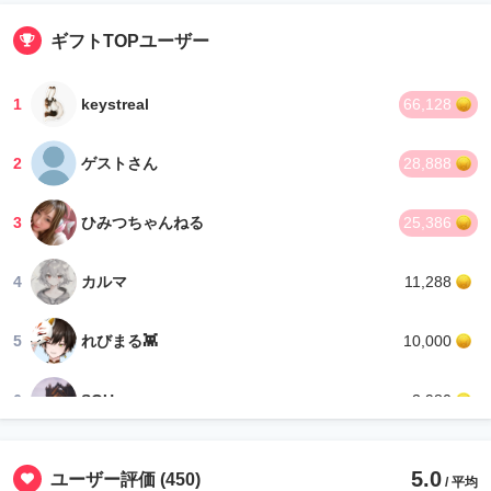
ギフトTOPユーザー
1
keystreal
66,128
2
ゲストさん
28,888
3
ひみつちゃんねる
25,386
4
カルマ
11,288
5
れびまる👾
10,000
6
SOU
3,980
7
hash brown enjoyer
2,400
5.0
ユーザー評価
(450)
/ 平均