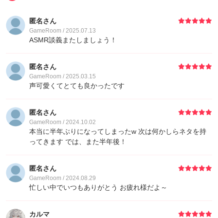
7
ゲストさん
2,400
匿名さん
GameRoom / 2025.07.13
9
zhoufps1
1,600
ASMR談義またしましょう！
10
TOM
900
匿名さん
GameRoom / 2025.03.15
声可愛くてとても良かったです
11
Nana🎀なな(ᐡ*´꒳`*ᐡ)｡🌸
870
匿名さん
12
yuyuyu
810
GameRoom / 2024.10.02
本当に半年ぶりになってしまったw 次は何かしらネタを持
ってきます では、また半年後！
13
Banli
800
匿名さん
14
ゲストさん
400
GameRoom / 2024.08.29
忙しい中でいつもありがとう お疲れ様だよ～
15
ゲストさん
60
カルマ