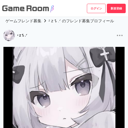
ログイン
新規登録
ゲームフレンド募集
ᶻ 𝗓 𐰁 .ᐟ のフレンド募集プロフィール
ᶻ 𝗓 𐰁 .ᐟ