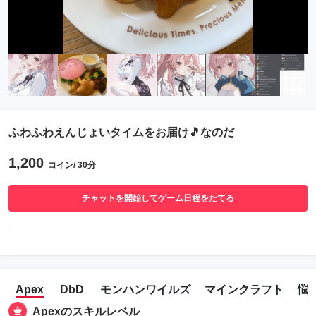
ふわふわえんじょいタイムをお届け🎵なのだ
1,200
コイン/ 30分
チャットを開始してゲーム日程をたてる
Apex
DbD
モンハンワイルズ
マインクラフト
悩
Apexのスキルレベル