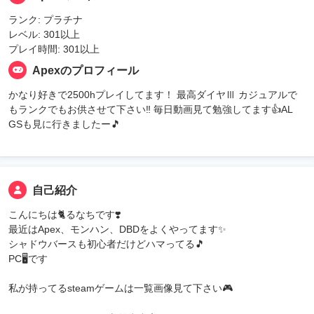
ランク: プラチナ
レベル: 301以上
プレイ時間: 301以上
Apexのプロフィール
かなり好きで2500hプレイしてます！ 最高ダイヤⅢ カジュアルで
もランクでもお供させて下さい‼️ 毎日動画見て勉強してます👍AL
GSも見に行きましたー🎵
自己紹介
こんにちは🐈るなちです❣️
最近はApex、モンハン、DBDをよくやってます✨
シャドウバースも初心者だけどハマってる🎵
PC🖥️です
私が持ってるsteamゲームは一覧画像見て下さい🎮