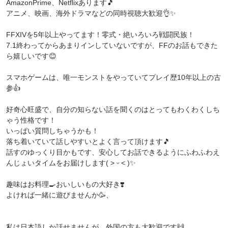
AmazonPrime、Netflixあります🎵
アニメ、映画、海外ドラマなどの同時視聴大歓迎👌✨
FFXIVを5年以上やってます！零式・絶いろいろ戦闘民族！
7.1終わってからあまりインしていないですが、FFのお話もできた
ら嬉しいです😊
スマホゲームは、唯一モンストをやっていてプレイ歴10年以上の古
参👍
好奇心旺盛で、自分の知らない話を聞くのはとってもわくわくしち
ゃう性格です！
いっぱい質問しちゃうかも！
落ち着いていて話しやすいとよく言って頂けます🎵
話すのゆっくり目かもです、安心してお話できるようにふわふわえ
んじょいタイムをお届けします( ˃ ᵕ ˂ )✨
趣味はお料理🍳おいしいもの大好き❣️
よければ一緒に遊びませんか🥳、
私は日本語しか話せませんが、外国の方も大歓迎です🙌