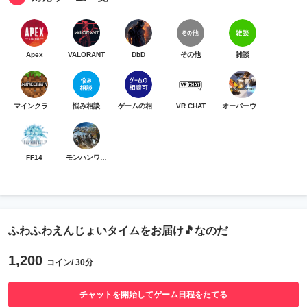
Apex
VALORANT
DbD
その他
雑談
マインクラフト
悩み相談
ゲームの相談可
VR CHAT
オーバーウォッチ
FF14
モンハンワイルズ
ふわふわえんじょいタイムをお届け🎵なのだ
1,200
コイン/ 30分
チャットを開始してゲーム日程をたてる