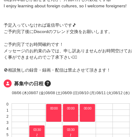
I enjoy learning about foreign cultures, so I welcome foreigners!
予定入っていなければ返信早いです🎵
ご予約完了後にDiscordのフレンド交換をお願いします。
ご予約完了でお時間確約です！
メッセージのお約束のみでは、申し訳ありませんがお時間空けてお
く事ができませんのでご了承下さい🙇‍♀️
🚫相談無しの録音・録画・配信は禁止させて頂きます！
募集中の日程
08/06 (木)
08/07 (金)
08/08 (土)
08/09 (日)
08/10 (月)
08/11 (火)
08/12 (水)
0
00:00
00:00
00:00
1
〜
〜
〜
2
03:00
03:00
03:00
3
4
03:30
03:30
5
〜
〜