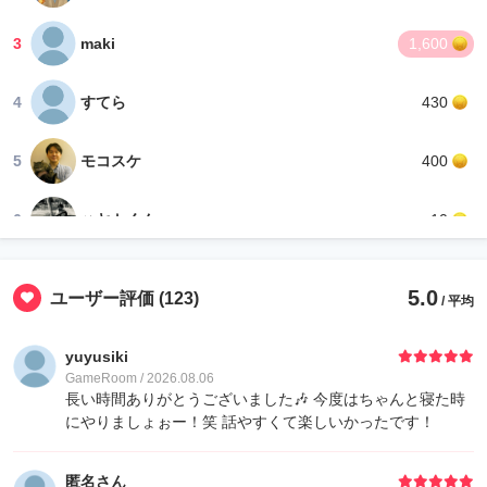
3
maki
1,600
4
すてら
430
5
モコスケ
400
6
ハヤトくんα
10
6
ゲストさん
10
5.0
ユーザー評価
(123)
/ 平均
yuyusiki
GameRoom / 2026.08.06
長い時間ありがとうございました🎶 今度はちゃんと寝た時
にやりましょぉー！笑 話やすくて楽しいかったです！
匿名さん