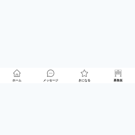
ホーム
メッセージ
きになる
募集板
ゲームプレイマッチング「GameRoom」
利用規約
プライバシーポリシー
特定商取引法の記載
Twitter
© 2025 GameTrade, Inc