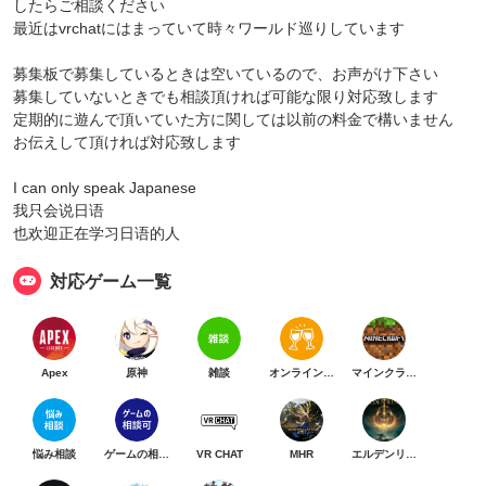
したらご相談ください
最近はvrchatにはまっていて時々ワールド巡りしています
募集板で募集しているときは空いているので、お声がけ下さい
募集していないときでも相談頂ければ可能な限り対応致します
定期的に遊んで頂いていた方に関しては以前の料金で構いません
お伝えして頂ければ対応致します
I can only speak Japanese
我只会说日语
也欢迎正在学习日语的人
対応ゲーム一覧
Apex
原神
雑談
オンライン乾杯
マインクラフト
悩み相談
ゲームの相談可
VR CHAT
MHR
エルデンリング