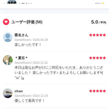
4
カワクソ
400
7
むぎ
40
5.0
ユーザー評価
(56)
/ 平均
8
入り浸りおじさん
30
匿名さん
GameRoom / 2026.04.29
9
ゲストさん
20
楽しかったです！
10
Löschung
10
＊夏目＊
GameRoom / 2024.12.31
本日は急なお声がけにご対応をいただき、ありがとうござ
10
季節の七草粥
10
いました！ 楽しかったです♪ またよろしくお願いします٩(
''ω'' )و
10
t
10
chan
GameRoom / 2024.12.18
10
みあ
10
優しくて最高です！