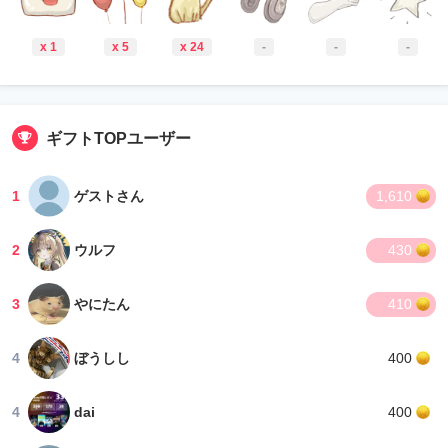
x 1
x 5
x 24
-
-
-
ギフトTOPユーザー
1
ゲストさん
1,610
2
ウルフ
430
3
やにたん
410
4
ぼうしし
400
4
dai
400