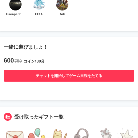
Escape from Tarkov
FF14
Ark
一緒に遊びましょ！
600
750
コイン/ 30分
チャットを開始してゲーム日程をたてる
受け取ったギフト一覧