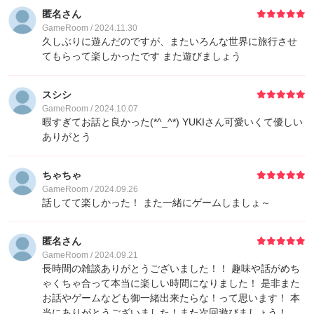
10
フェンジー
10
匿名さん
GameRoom / 2024.11.30
10
りゅうや
10
久しぶりに遊んだのですが、またいろんな世界に旅行させ
てもらって楽しかったです また遊びましょう
10
ゆゆこ
10
スシシ
GameRoom / 2024.10.07
10
TsukinoNatto
10
暇すぎてお話と良かった(*^_^*) YUKIさん可愛いくて優しい
ありがとう
10
れびまる👾
10
ちゃちゃ
GameRoom / 2024.09.26
話してて楽しかった！ また一緒にゲームしましょ～
匿名さん
GameRoom / 2024.09.21
長時間の雑談ありがとうございました！！ 趣味や話がめち
ゃくちゃ合って本当に楽しい時間になりました！ 是非また
お話やゲームなども御一緒出来たらな！って思います！ 本
当にありがとうございました！また次回遊びましょう！