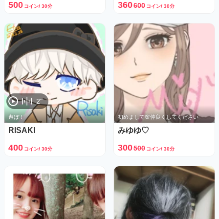
500
360
600
コイン/ 30分
コイン/ 30分
2"
遊ぼ！
初めまして🌸仲良くしてください
RISAKI
みゆゆ♡
400
300
500
コイン/ 30分
コイン/ 30分