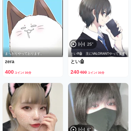
25"
まったりやっております。
といЯ🤖 主にVALORANTやってます！
zera
とい🤖
400
240
400
コイン/ 30分
コイン/ 30分
6"