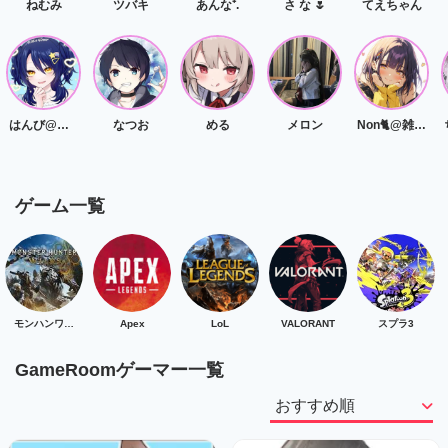
ねむみ
ツバキ
あんな⁺.
さ な ‎🌷
てえちゃん
はんび@低音女子
なつお
める
メロン
Non🐈@雑談/作業/ゲームなんでも👌
ゲーム一覧
モンハンワイルズ
Apex
LoL
VALORANT
スプラ3
GameRoomゲーマー一覧