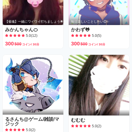
【雀魂】一緒にワイワイ打ちましょう🌟
毎日楽しいことしたい😊✨
みかんちゃん🍊
かわず🐸
5.0(12)
5.0(5)
300
300
500
500
コイン/ 30分
コイン/ 30分
るさんち@ゲーム/雑談/マ
むむむ
ジック
5.0(2)
5.0(2)