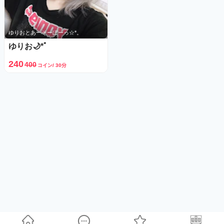
ゆりおとあーそーぼーっ☆*。
ゆりお🌙*ﾟ
240
400
コイン/ 30分