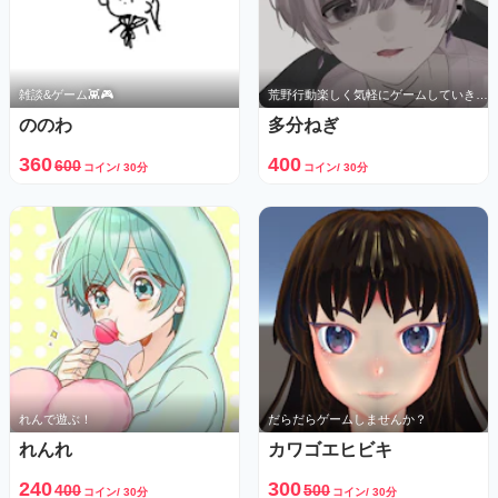
雑談&ゲーム👾🎮
荒野行動楽しく気軽にゲームしていきたいです
ののわ
多分ねぎ
360
400
600
コイン/ 30分
コイン/ 30分
れんで遊ぶ！
だらだらゲームしませんか？
れんれ
カワゴエヒビキ
240
300
400
500
コイン/ 30分
コイン/ 30分