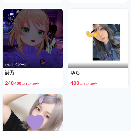
たのしくげーむ！
詩乃
ゆち
240
400
400
コイン/ 30分
コイン/ 30分