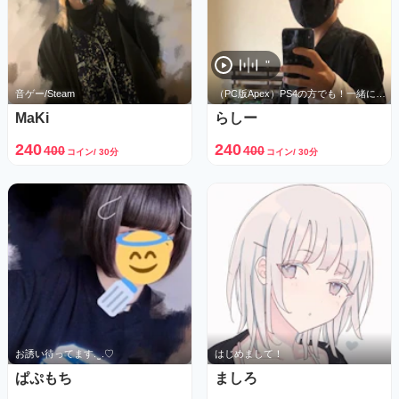
"
音ゲー/Steam
（PC版Apex）PS4の方でも！一緒にわいわいゲームしましょう♪
MaKi
らしー
240
240
400
400
コイン/ 30分
コイン/ 30分
お誘い待ってます. ̫ .♡
はじめまして！
ぱぷもち
ましろ