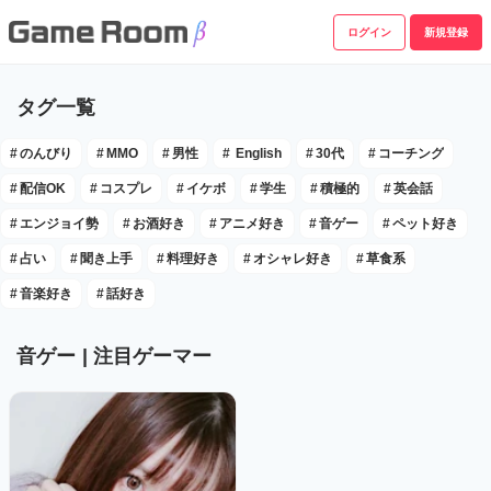
ログイン
新規登録
タグ一覧
#
のんびり
#
MMO
#
男性
#
English
#
30代
#
コーチング
#
配信OK
#
コスプレ
#
イケボ
#
学生
#
積極的
#
英会話
#
エンジョイ勢
#
お酒好き
#
アニメ好き
#
音ゲー
#
ペット好き
#
占い
#
聞き上手
#
料理好き
#
オシャレ好き
#
草食系
#
音楽好き
#
話好き
音ゲー
| 注目ゲーマー