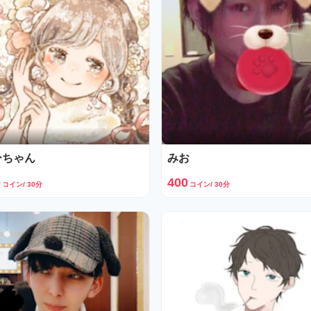
ーちゃん
みお
0
400
コイン/ 30分
コイン/ 30分