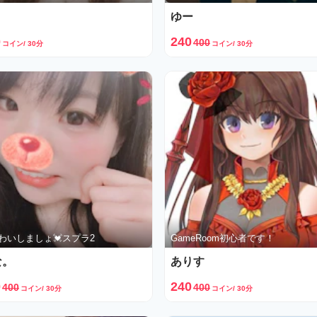
ゆー
0
240
400
コイン/ 30分
コイン/ 30分
わいしましょ💓スプラ2
GameRoom初心者です！
な。
ありす
0
240
400
400
コイン/ 30分
コイン/ 30分