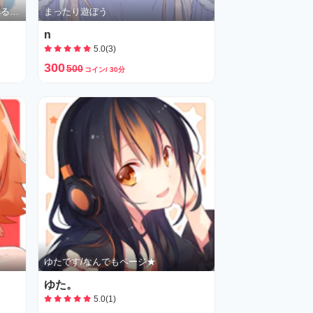
時間制限気にしなくていいんで遊べる相手常に募集中
まったり遊ぼう
n
5.0(3)
300
500
コイン/ 30分
ゆたです/なんでもページ★
ゆた。
5.0(1)