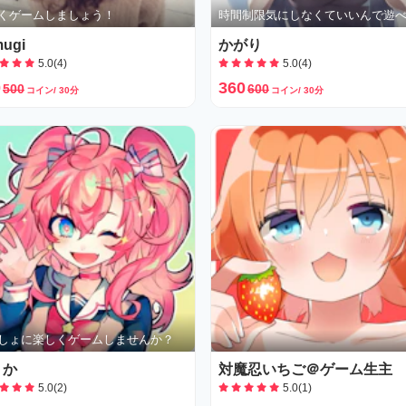
くゲームしましょう！
ugi
かがり
5.0(4)
5.0(4)
0
360
500
600
コイン/ 30分
コイン/ 30分
しょに楽しくゲームしませんか？
うか
対魔忍いちご＠ゲーム生主
5.0(2)
5.0(1)