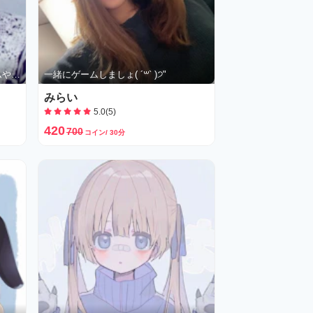
apexや雑談など楽しく一緒にゲームやりたい方募集💛
一緒にゲームしましょ( ´꒳` )੭"
みらい
5.0(5)
420
700
コイン/ 30分