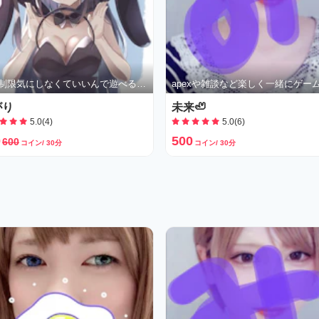
時間制限気にしなくていいんで遊べる相手常に募集中
がり
未来🦥
5.0(4)
5.0(6)
0
500
600
コイン/ 30分
コイン/ 30分