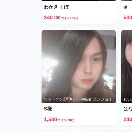
わかき くぼ
ai
240
50
400
コイン/ 30分
ワットソン2万キル🤍中級者 エンジョイ
わい
S様
は
1,500
24
コイン/ 30分