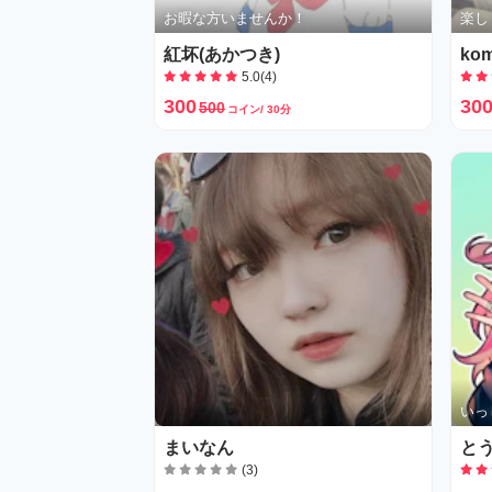
お暇な方いませんか！
楽し
紅坏(あかつき)
kom
5.0(4)
300
30
500
コイン/ 30分
いっ
まいなん
と
(3)