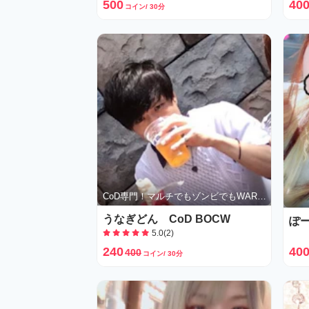
500
40
コイン/ 30分
CoD専門！マルチでもゾンビでもWARZONEでも！
うなぎどん CoD BOCW
ぽ
5.0(2)
240
40
400
コイン/ 30分