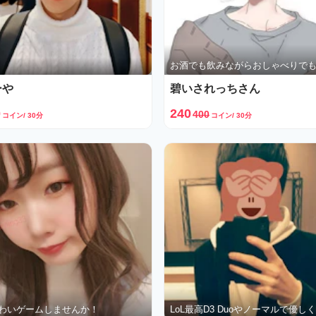
お酒でも飲みながらおしゃべりでも
ーや
碧いされっちさん
0
240
400
コイン/ 30分
コイン/ 30分
わいゲームしませんか！