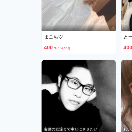
まこち♡
と
400
40
コイン/ 30分
友達の友達まで幸せにさせたい
わい