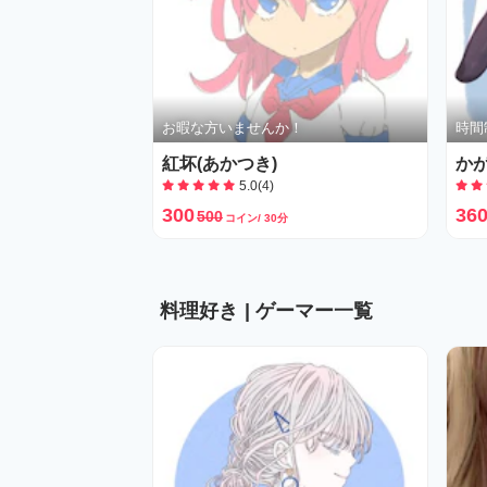
お暇な方いませんか！
紅坏(あかつき)
か
5.0(4)
300
36
500
コイン/ 30分
料理好き
| ゲーマー一覧