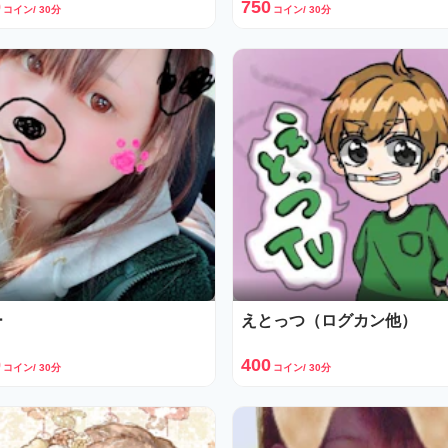
0
750
コイン/ 30分
コイン/ 30分
ー
えとっつ（ログカン他）
0
400
コイン/ 30分
コイン/ 30分