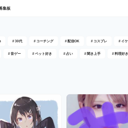
募集板
h
#
30代
#
コーチング
#
配信OK
#
コスプレ
#
イケ
#
音ゲー
#
ペット好き
#
占い
#
聞き上手
#
料理好