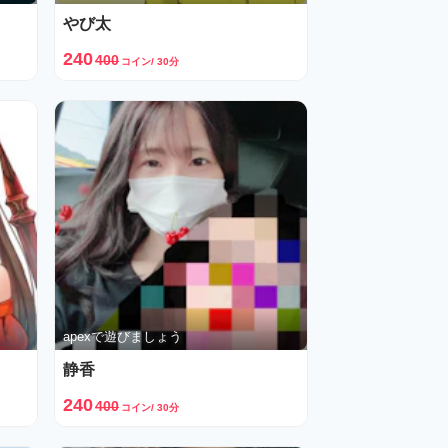
やび太
240
400
コイン/ 30分
apexで遊びましょう
静香
240
400
コイン/ 30分