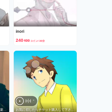
🙄
inori
240
400
コイン/ 30分
"
LoL最高D3 Duoやノーマルで優しく楽しく、コーチングも
お気に召したらチケット購入して下さい😊初心者くらいのエンジョイ勢✨