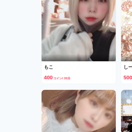
もこ
し
400
50
コイン/ 30分