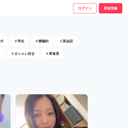
ログイン
新規登録
ボ
#
学生
#
積極的
#
英会話
き
#
オシャレ好き
#
草食系