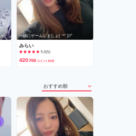
apexや雑談など楽しく一緒にゲームやりたい方募集💛
一緒にゲームしましょ( ´꒳` )੭"
みらい
5.0(5)
420
700
コイン/ 30分