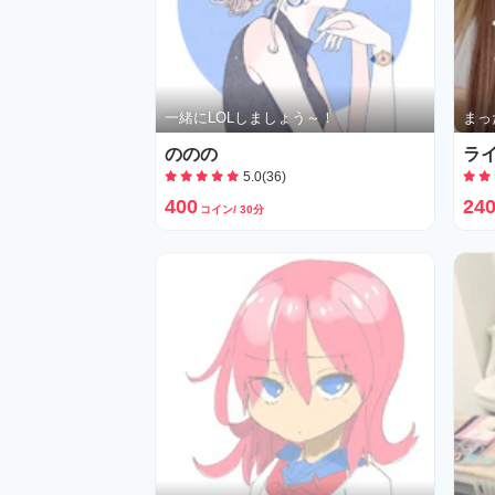
一緒にLOLしましょう～！
まっ
ののの
ラ
5.0(36)
400
24
コイン/ 30分