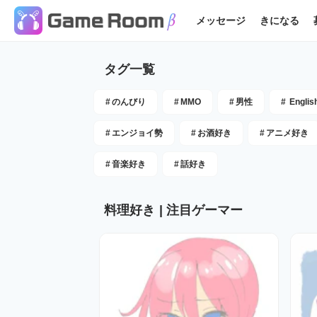
メッセージ
きになる
タグ一覧
#
のんびり
#
MMO
#
男性
#
Englis
#
エンジョイ勢
#
お酒好き
#
アニメ好き
#
音楽好き
#
話好き
料理好き
| 注目ゲーマー