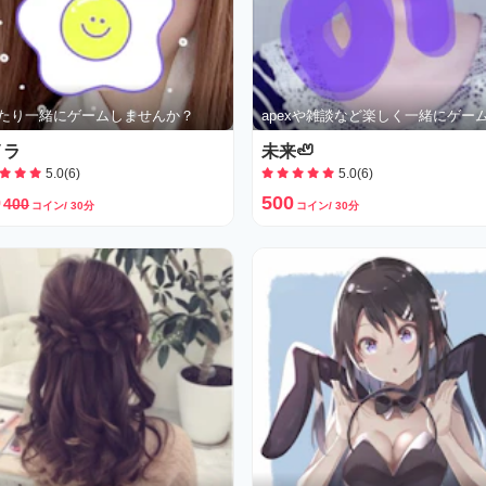
たり一緒にゲームしませんか？
イラ
未来🦥
5.0(6)
5.0(6)
0
500
400
コイン/ 30分
コイン/ 30分