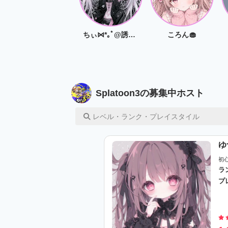
ちぃ⋈*｡ﾟ@誘ってください(切実)
ころん🧁
Splatoon3の募集中ホスト
レベル・ランク・プレイスタイル
ゆ
初
ラ
プ