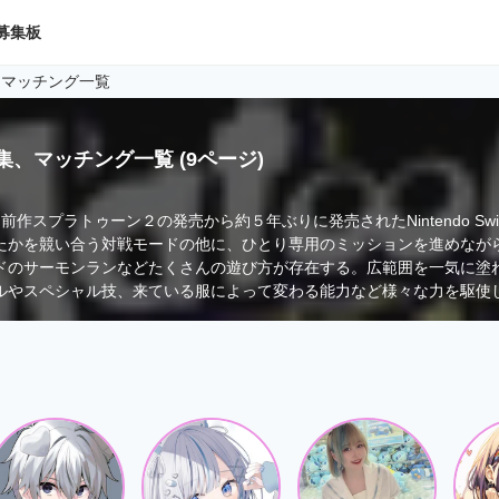
募集板
、マッチング一覧
ド募集、マッチング一覧
(9ページ)
、前作スプラトゥーン２の発売から約５年ぶりに発売されたNintendo S
たかを競い合う対戦モードの他に、ひとり専用のミッションを進めなが
ドのサーモンランなどたくさんの遊び方が存在する。広範囲を一気に塗
ルやスペシャル技、来ている服によって変わる能力など様々な力を駆使