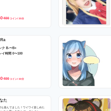
40
400
コイン/ 30分
uRa
ンク B-〜B+
レイ時間 0〜100
40
400
コイン/ 30分
なた
も2も遊んでました！ワイワイ楽しめた