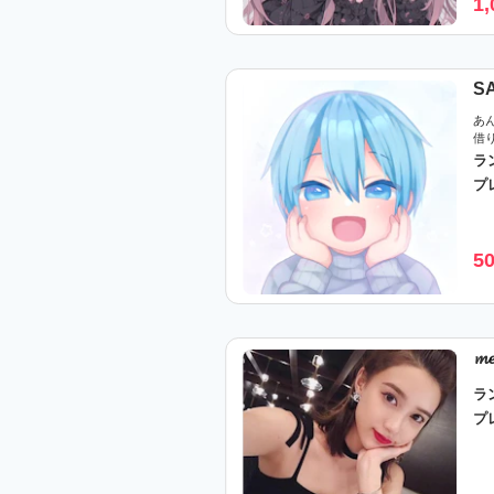
1,
S
あ
借
ラ
プ
5
𝓶
ラ
プ