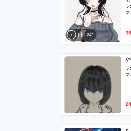
ら
ラ
プ
3
24"
か
ラ
プ
2
れ