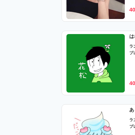
4
は
ラ
プ
4
あ
ラン
プ