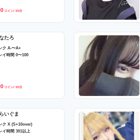
00
コイン/ 30分
なたろ
ンク A-〜A+
レイ時間 0〜100
00
コイン/ 30分
らいぐま
ク X (S+10over)
レイ時間 301以上