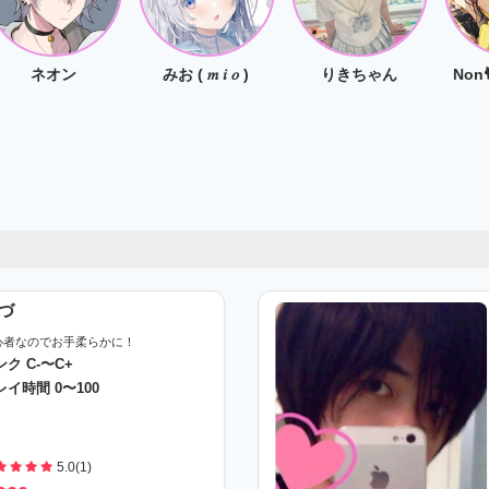
ネオン
みお ( 𝑚 𝑖 𝑜 )
りきちゃん
づ
心者なのでお手柔らかに！
ンク C-〜C+
レイ時間 0〜100
5.0(1)