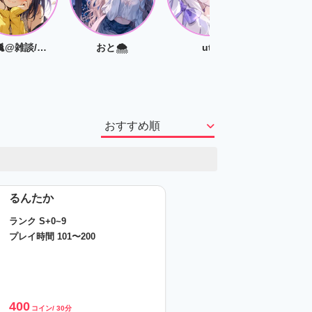
Non🐈@雑談/作業/ゲームなんでも👌
おと🌨
uta
るんたか
ランク S+0~9
プレイ時間 101〜200
400
コイン/ 30分