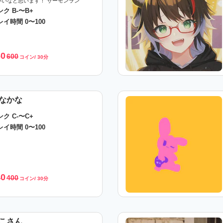
いいなと思います！ サーモンラン
ンク B-〜B+
レイ時間 0〜100
60
600
コイン/ 30分
なかな
ンク C-〜C+
レイ時間 0〜100
40
400
コイン/ 30分
こさん