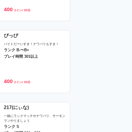
400
コイン/ 30分
ぴっぴ
バイトだーいすき！ナワバリもすき！
ランク B-〜B+
プレイ時間 301以上
400
コイン/ 30分
217(にぃな)
一緒にランクマッチやナワバリ、サーモン
ランやりましょう
ランク S