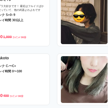
プラ大好きです！ 最近はフルイドばか
使っていて、他の武器よわよわです
ク S+0~9
レイ時間 301以上
00
1,000
コイン/ 30分
koto
ンク C-〜C+
レイ時間 0〜100
40
400
コイン/ 30分