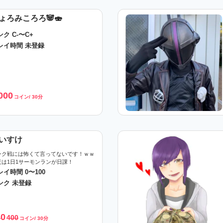
ょろみころろ🐼🍣
ンク C-〜C+
レイ時間 未登録
000
コイン/ 30分
いすけ
ンク戦には怖くて言ってないです！ｗｗ
近は1日1サーモンランが日課！
レイ時間 0〜100
ンク 未登録
40
400
コイン/ 30分