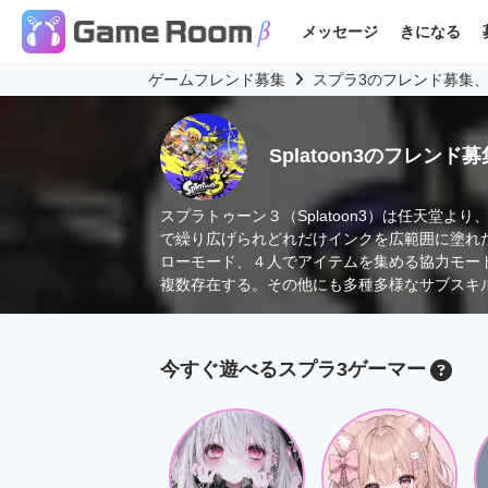
メッセージ
きになる
ゲームフレンド募集
スプラ3のフレンド募集
Splatoon3のフレン
スプラトゥーン３（Splatoon3）は任天堂より
で繰り広げられどれだけインクを広範囲に塗れ
ローモード、４人でアイテムを集める協力モー
複数存在する。その他にも多種多様なサブスキ
今すぐ遊べるスプラ3ゲーマー