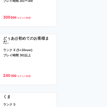
プレイ時間 201〜300
300
500
コイン/ 30分
どぅあ@初めてのお客様ま
だ..
ランク X (S+10over)
プレイ時間 301以上
240
400
コイン/ 30分
くま
ランク S