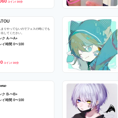
060
コイン/ 30分
ATOU
んまりやってないのでフェスの時にでも
り出してください。
ンク A-〜A+
レイ時間 0〜100
00
コイン/ 30分
𝓶𝓮
ンク B-〜B+
レイ時間 0〜100