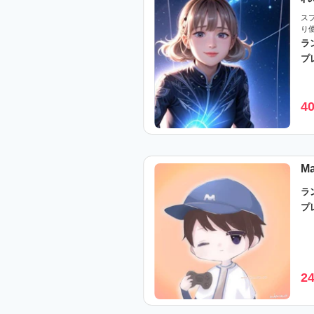
ス
り
ラン
プ
4
Ma
ラ
プ
2