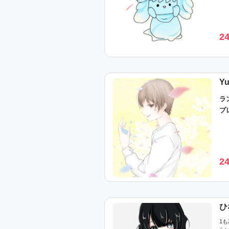
2
Y
ラ
プ
2
ひ
1