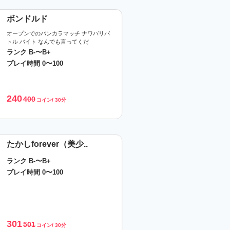
ボンドルド
オープンでのバンカラマッチ ナワバリバ
トル バイト なんでも言ってくだ
ランク B-〜B+
プレイ時間 0〜100
240
400
コイン/ 30分
たかしforever（美少..
ランク B-〜B+
プレイ時間 0〜100
301
501
コイン/ 30分