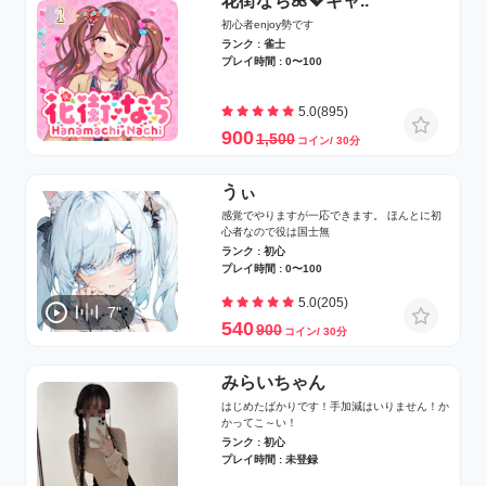
花街なち🌺💖ギャ..
初心者enjoy勢です
ランク : 雀士
プレイ時間 : 0〜100
5.0(895)
900
1,500
コイン/ 30分
うぃ
感覚でやりますが一応できます。 ほんとに初
心者なので役は国士無
ランク : 初心
プレイ時間 : 0〜100
5.0(205)
7"
540
900
コイン/ 30分
みらいちゃん
はじめたばかりです！手加減はいりません！か
かってこ～い！
ランク : 初心
プレイ時間 : 未登録