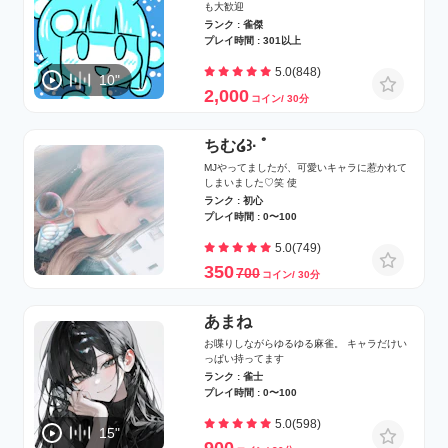
も大歓迎
ランク : 雀傑
プレイ時間 : 301以上
5.0(848)
10"
2,000
コイン/ 30分
ちむ໒꒱· ﾟ
MJやってましたが、可愛いキャラに惹かれて
しまいました♡笑 使
ランク : 初心
プレイ時間 : 0〜100
5.0(749)
350
700
コイン/ 30分
あまね
お喋りしながらゆるゆる麻雀。 キャラだけい
っぱい持ってます
ランク : 雀士
プレイ時間 : 0〜100
5.0(598)
15"
900