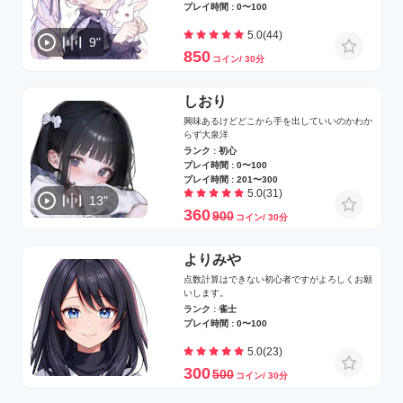
プレイ時間 : 0〜100
5.0(44)
9"
850
コイン/ 30分
しおり
興味あるけどどこから手を出していいのかわか
らず大泉洋
ランク : 初心
プレイ時間 : 0〜100
プレイ時間 : 201〜300
5.0(31)
13"
360
900
コイン/ 30分
よりみや
点数計算はできない初心者ですがよろしくお願
いします。
ランク : 雀士
プレイ時間 : 0〜100
5.0(23)
300
500
コイン/ 30分