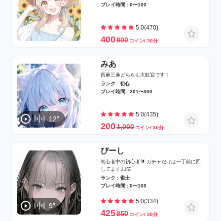
プレイ時間 : 0〜100
5.0(470)
400
800
コイン/ 30分
みあ
四麻三麻どちらも大歓迎です！
ランク : 初心
プレイ時間 : 201〜300
5.0(435)
12"
200
1,000
コイン/ 30分
びーし
初心者中の初心者🔰 ガチャだけは一丁前に回
してます👍🏻笑
ランク : 雀士
プレイ時間 : 0〜100
5.0(334)
9"
425
850
コイン/ 30分