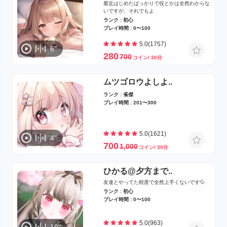
最近はじめたばっかりで役とかは全然わからな
いですが、それでもよ
ランク : 初心
プレイ時間 : 0〜100
5.0(1757)
6"
280
700
コイン/ 30分
ムツゴロウよしよ..
ランク : 雀傑
プレイ時間 : 201〜300
5.0(1621)
4"
700
1,000
コイン/ 30分
ひかる@夕方まで..
友達とやってた程度で全然上手くないです💦
ランク : 初心
プレイ時間 : 0〜100
5.0(963)