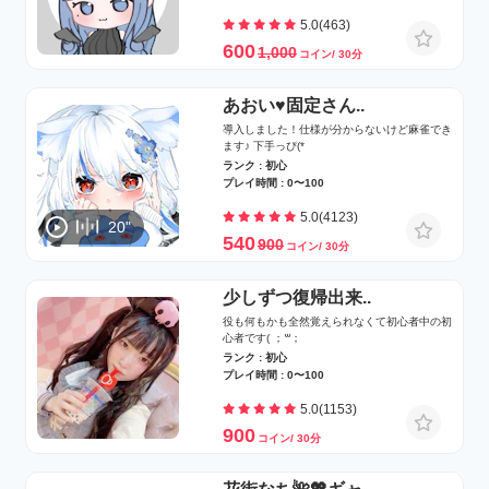
5.0(463)
600
1,000
コイン/ 30分
あおい♥固定さん..
導入しました！仕様が分からないけど麻雀でき
ます♪ 下手っぴ(*
ランク : 初心
プレイ時間 : 0〜100
5.0(4123)
20"
540
900
コイン/ 30分
少しずつ復帰出来..
役も何もかも全然覚えられなくて初心者中の初
心者です( ；꒳​；
ランク : 初心
プレイ時間 : 0〜100
5.0(1153)
900
コイン/ 30分