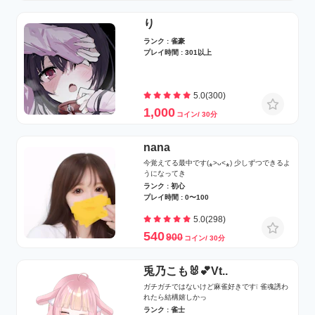
り
ランク : 雀豪
プレイ時間 : 301以上
5.0(300)
1,000
コイン/ 30分
nana
今覚えてる最中です(⁎˃ᴗ˂⁎) 少しずつできるよ
うになってき
ランク : 初心
プレイ時間 : 0〜100
5.0(298)
540
900
コイン/ 30分
兎乃こも🐰💕Vt..
ガチガチではないけど麻雀好きです❕ 雀魂誘わ
れたら結構嬉しかっ
ランク : 雀士