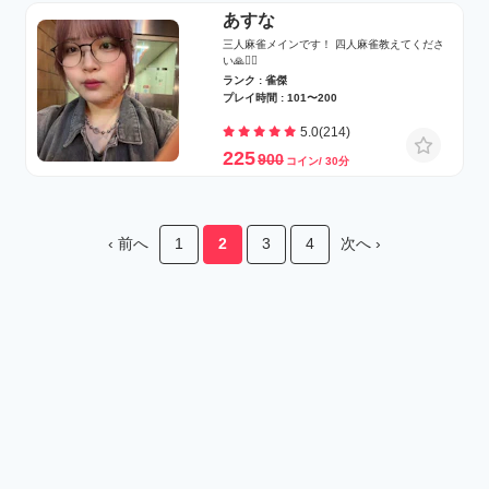
あすな
三人麻雀メインです！ 四人麻雀教えてくださ
い🙏🙇‍♀️
ランク : 雀傑
プレイ時間 : 101〜200
5.0(214)
225
900
コイン/ 30分
‹ 前へ
1
2
3
4
次へ ›