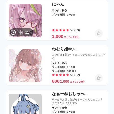
にゃん
ランク : 初心
プレイ時間 : 0〜100
5.0(13)
11"
1,000
コイン/ 30分
ねむり姫🪼‪𓈒𓏸..
エンジョイ勢です！楽しくやりましょう( ⸝⸝⸝˃֊
˂)
ランク : 初心
プレイ時間 : 0〜100
プレイ時間 : 301以上
5.0(12)
600
1,000
コイン/ 30分
なぁー@おしゃべ..
ゆったりお話しながらまーじゃんしましょ！
まだまだおぼえたてな
ランク : 雀士
プレイ時間 : 0〜100