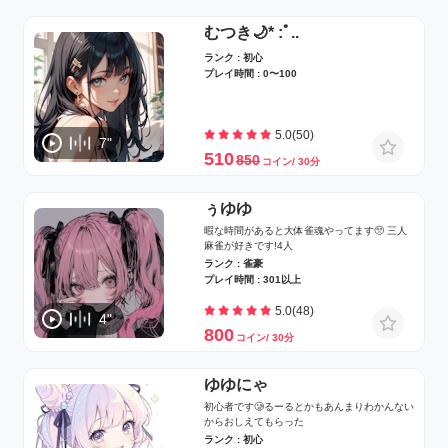
むつき🌙* :ﾟ..
ランク : 初心
プレイ時間 : 0〜100
5.0(50)
7"
510
850
コイン/ 30分
ぅゆゆ
暇な時間があると大体雀魂やってます🥺 三人
麻雀が好きです!4人
ランク : 雀豪
プレイ時間 : 301以上
5.0(48)
4"
800
コイン/ 30分
ゆゆにゃ
初心者です🥲るーるとかもあんまりわかんない
からおしえてもらった
ランク : 初心