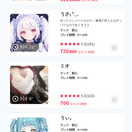
コイン/ 30分
うさ₍ ᐢ. ̫..
ゆったりしゃべりながら！麻雀の役とかはサッ
パリなのであくまでエ
ランク : 初心
プレイ時間 : 0〜100
5.0(191)
22"
720
800
コイン/ 30分
ミオ
ランク : 初心
プレイ時間 : 0〜100
5.0(103)
6"
700
コイン/ 30分
うぃ。
ランク : 初心
プレイ時間 : 0〜100