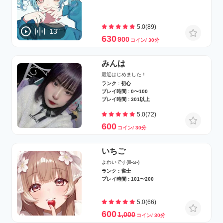
5.0(89)
13"
630
900
コイン/ 30分
みんは
最近はじめました！
ランク : 初心
プレイ時間 : 0〜100
プレイ時間 : 301以上
5.0(72)
600
コイン/ 30分
︎いちご
よわいです(lll-ω-)
ランク : 雀士
プレイ時間 : 101〜200
5.0(66)
600
1,000
コイン/ 30分