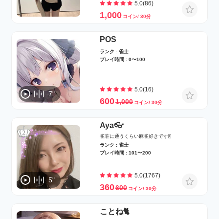
5.0(86)
1,000
コイン/ 30分
POS
ランク : 雀士
プレイ時間 : 0〜100
5.0(16)
7"
600
1,000
コイン/ 30分
Aya👓
雀荘に通うくらい麻雀好きです🀄
ランク : 雀士
プレイ時間 : 101〜200
5.0(1767)
5"
360
600
コイン/ 30分
ことね🐈