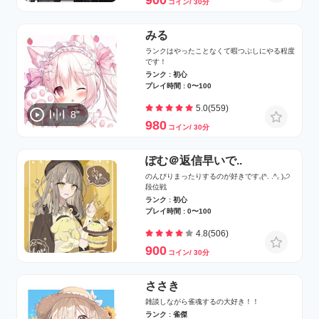
コイン/ 30分
みる
ランクはやったことなくて暇つぶしにやる程度
です！
ランク : 初心
プレイ時間 : 0〜100
5.0(559)
8"
980
コイン/ 30分
ぽむ＠返信早いで..
のんびりまったりするのが好きです꜀(^. .^꜀ )꜆੭
段位戦
ランク : 初心
プレイ時間 : 0〜100
4.8(506)
900
コイン/ 30分
ささき
雑談しながら雀魂するの大好き！！
ランク : 雀傑