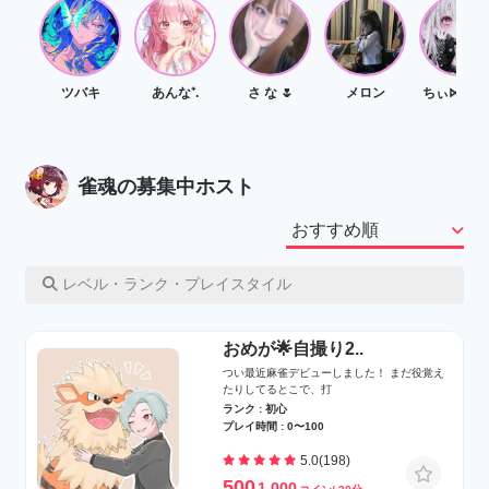
ツバキ
あんな⁺.
さ な ‎🌷
メロン
ちぃ⋈*｡ﾟ@誘ってくだ
雀魂の募集中ホスト
レベル・ランク・プレイスタイル
おめが🌟自撮り2..
つい最近麻雀デビューしました！ まだ役覚え
たりしてるとこで、打
ランク : 初心
プレイ時間 : 0〜100
5.0(198)
500
1,000