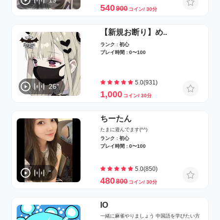
19"
540
900
コイン/ 30分
【新規お断り】め..
ランク : 初心
プレイ時間 : 0〜100
5.0(931)
26"
1,000
コイン/ 30分
ちーたん
たまに遊んでます(^^)
ランク : 初心
プレイ時間 : 0〜100
5.0(850)
"
480
800
コイン/ 30分
IO
一緒に麻雀やりましょう 中国語を学びたい方