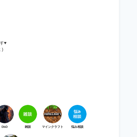
す♥
)
DbD
雑談
マインクラフト
悩み相談