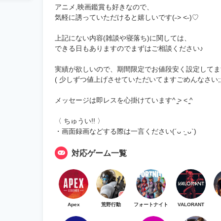
アニメ,映画鑑賞も好きなので、
気軽に誘っていただけると嬉しいです(˶> <˶)♡
上記にない内容(雑談や寝落ち)に関しては、
できる日もありますのでまずはご相談ください♪
実績が欲しいので、期間限定でお値段安く設定してま
( 少しずつ値上げさせていただいてますごめんなさい;; 
メッセージは即レスを心掛けています^ ̳> < ̳^‪‪
〈 ちゅうい!! 〉
・画面録画などする際は一言ください(´ᴗ ·̫ ᴗ`)
対応ゲーム一覧
Apex
荒野行動
フォートナイト
VALORANT