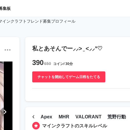
募集板
iのマインクラフトフレンド募集プロフィール
私とあそんでー⸝⸝> ̫ <⸝⸝ᐡ♡
390
650
コイン/ 30分
チャットを開始してゲーム日程をたてる
Apex
MHR
VALORANT
荒野行動
マインクラフトのスキルレベル