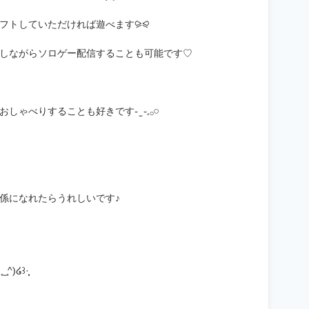
フトしていただければ遊べます⪩⪨
りしながらソロゲー配信することも可能です♡
りすることも好きです֊ ̫ ֊𓈒𓂂𓏸
係になれたらうれしいです♪
໒꒱·̩͙