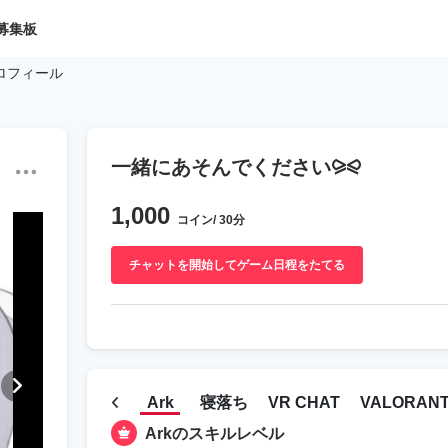
募集板
ロフィール
一緒にあそんでください⪩⪨
1,000
コイン/ 30分
チャットを開始してゲーム日程をたてる
Ark
寝落ち
VR CHAT
VALORAN
Arkのスキルレベル