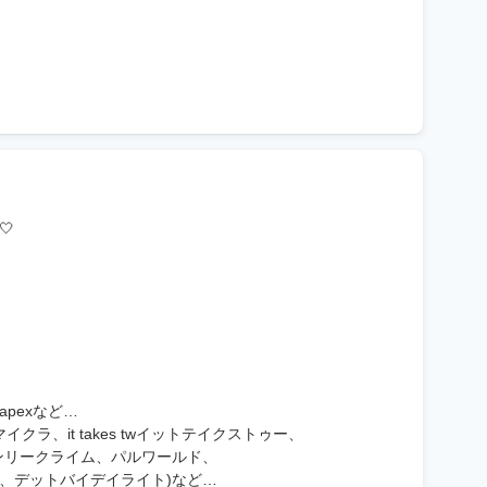
🤍
apexなど…
マイクラ、it takes twイットテイクストゥー、
imbオンリークライム、パルワールド、
ラリア、デットバイデイライト)など…