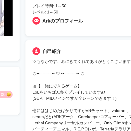
プレイ時間: 1～50
レベル: 1～50
Arkのプロフィール
自己紹介
🤍もなかです、みにきてくれてありがとうございます
♡••┈┈┈•• ♡ ••┈┈┈•• ♡
🎀【一緒にできるゲーム】
LoLをいちばん多くプレイしています໒꒱
400
(SUP、MIDメインですが全レーンできます！)
他にははじめたばかりですがVRチャット、valorant、
steamだと(ARKアーク、Corekeeperコアキーパー、
Lethal Companyリーサルカンパニー、Only Cl
パーティーアニマル、R,E,P,Oレポ、Terrariaテ