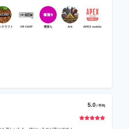
ンクラフト
VR CHAT
寝落ち
Ark
APEX mobile
5.0
/ 平均