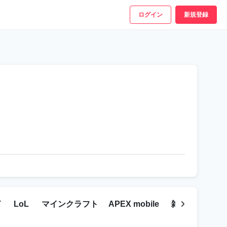
ログイン
新規登録
T
LoL
マインクラフト
APEX mobile
雑談
Apex