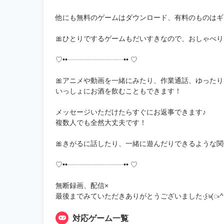
他にも無料のゲームはダウンロード、有料のものはギ
🎀ひとりでするゲームもだいすきなので、おしゃべ
♡••┈┈┈┈┈┈┈┈•• ♡
🎀アニメや動画を一緒にみたり、作業通話、ゆったりおしゃべ
いっしょにお酒を飲むこともできます！
メッセージいただけたらすぐにお返事できます♪
複数人でも全然大丈夫です！
🎀きがるに話したり、一緒に遊んだりできるような関
♡••┈┈┈┈┈┈┈┈•• ♡
無断録画、配信×
最後までみていただきありがとうございました·̩͙꒰ঌ(ᯫ^ ̥ ̫ ̥^)
対応ゲーム一覧