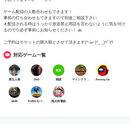
ゲーム配信の人数合わせもできます！
事前の打ち合わせもできますので別途ご相談下さい
🌷配信される時はうっかり放送禁止用語を言わないように気を付け
るので💦必ず事前にお知らせください！ 🙏
ご予約はチケットの購入順とさせて頂きます(*･ω･)*_ _)ﾍﾟｺﾘ
対応ゲーム一覧
第五人格
DbD
雑談
マインクラフト
Among Us
MHR
PUBGモバイル
桃太郎電鉄