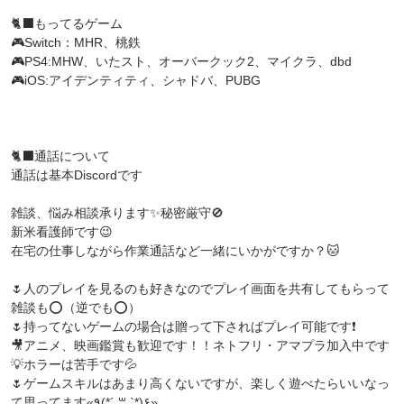
🐈‍⬛もってるゲーム
🎮Switch：MHR、桃鉄
🎮PS4:MHW、いたスト、オーバークック2、マイクラ、dbd
🎮iOS:アイデンティティ、シャドバ、PUBG
🐈‍⬛通話について
通話は基本Discordです
雑談、悩み相談承ります✨秘密厳守🚫
新米看護師です😉
在宅の仕事しながら作業通話など一緒にいかがですか？🐱
🌷人のプレイを見るのも好きなのでプレイ画面を共有してもらって
雑談も⭕️（逆でも⭕️）
🌷持ってないゲームの場合は贈って下さればプレイ可能です❗
🎥アニメ、映画鑑賞も歓迎です！！ネトフリ・アマプラ加入中です
💡ホラーは苦手です💦
🌷ゲームスキルはあまり高くないですが、楽しく遊べたらいいなっ
て思ってます«٩(*´ ꒳ `*)۶»