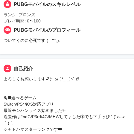
PUBGモバイルのスキルレベル
ランク: ブロンズ
プレイ時間: 0〜100
PUBGモバイルのプロフィール
ついてくのに必死です:( ;´꒳`;):
自己紹介
よろしくお願いします💕(*･ω･)*_ _)ﾍﾟｺﾘ
🐈‍⬛遊べるゲーム
Switch/PS4/iOS対応アプリ
最近モンハンライズ始めました✨
過去作は2ndG/P3rd/4G/MHWしてました🎲でも下手っぴ.˚‧(´ฅωฅ
｀)·˚.
シャドバマスターランクです👑