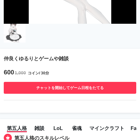
仲良くゆるりとゲームや雑談
600
1,000
コイン/ 30分
チャットを開始してゲーム日程をたてる
第五人格
雑談
LoL
雀魂
マインクラフト
Fal
第五人格のスキルレベル