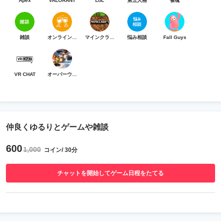
Apex
VALORANT
LoL
第五人格
雀魂
雑談
オンライン乾杯
マインクラフト
悩み相談
Fall Guys
VR CHAT
オーバーウォッチ
仲良くゆるりとゲームや雑談
600
1,000
コイン/ 30分
チャットを開始してゲーム日程をたてる