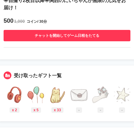
🌟自撮り2枚目以降🌟関西のにいちゃんが無限の元気をお
届け！
500
1,000
コイン/ 30分
チャットを開始してゲーム日程をたてる
受け取ったギフト一覧
x 2
x 5
x 33
-
-
-