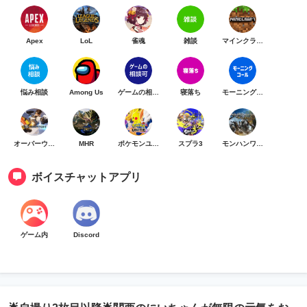
Apex
LoL
雀魂
雑談
マインクラフト
悩み相談
Among Us
ゲームの相談可
寝落ち
モーニングコール
オーバーウォッチ
MHR
ポケモンユナイト
スプラ3
モンハンワイルズ
ボイスチャットアプリ
ゲーム内
Discord