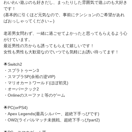
わいわい遊ぶのも好きだし、まったりした雰囲気で遊ぶのも大好き
です！
(基本的に引くほど元気なので、事前にテンションのご希望があれ
ばおっしゃってください←)
老若男女問わず、一緒に過ごせてよかったと思ってもらえるよう心
がけています。
最近男性の方からも誘ってもらえて嬉しいです！
女性も男性も大歓迎なのでいつでも気軽にお誘い待ってます！
🌟Switch2
・スプラトゥーン3
・スマブラSP(余裕の逆VIP)
・マリオカートワールド(ほぼ初見)
・オーバークック2
・Onlineのスーファミ等のゲーム
🌟PC(orPS4)
・Apex Legends(最高シルバー、超絶下手っぴです)
・OW2(ライバルマッチ未挑戦、超絶下手っぴpart2)