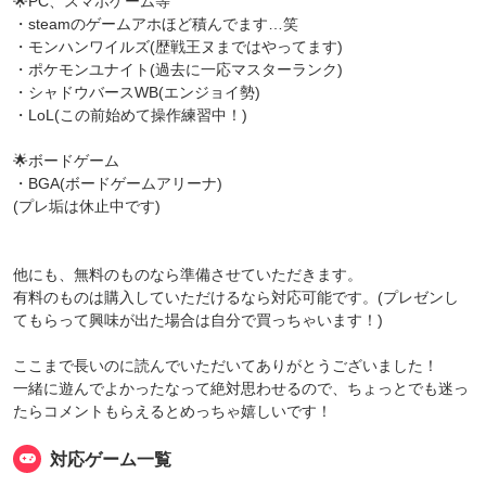
🌟PC、スマホゲーム等
・steamのゲームアホほど積んでます…笑
・モンハンワイルズ(歴戦王ヌまではやってます)
・ポケモンユナイト(過去に一応マスターランク)
・シャドウバースWB(エンジョイ勢)
・LoL(この前始めて操作練習中！)
🌟ボードゲーム
・BGA(ボードゲームアリーナ)
(プレ垢は休止中です)
他にも、無料のものなら準備させていただきます。
有料のものは購入していただけるなら対応可能です。(プレゼンし
てもらって興味が出た場合は自分で買っちゃいます！)
ここまで長いのに読んでいただいてありがとうございました！
一緒に遊んでよかったなって絶対思わせるので、ちょっとでも迷っ
たらコメントもらえるとめっちゃ嬉しいです！
対応ゲーム一覧