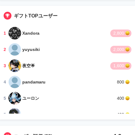
ギフトTOPユーザー
1
Xandora
2,800
2
yuyusiki
2,000
3
夜空🌟
1,600
4
pandamaru
800
5
ユーロン
400
5
rara
400
7
Kioy
10