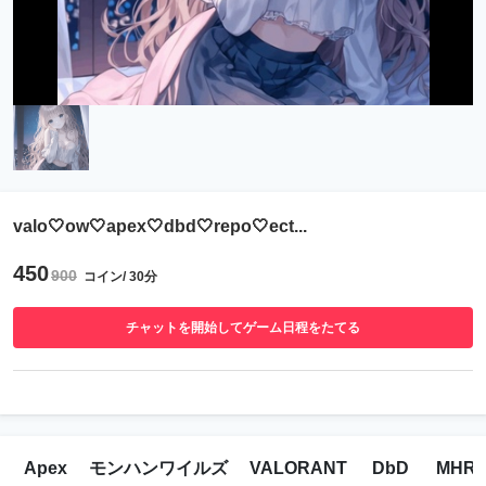
valo🤍ow🤍apex🤍dbd🤍repo🤍ect...
450
900
コイン/ 30分
チャットを開始してゲーム日程をたてる
Apex
モンハンワイルズ
VALORANT
DbD
MHR