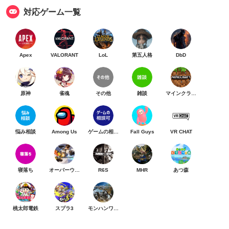
対応ゲーム一覧
Apex
VALORANT
LoL
第五人格
DbD
原神
雀魂
その他
雑談
マインクラフト
悩み相談
Among Us
ゲームの相談可
Fall Guys
VR CHAT
寝落ち
オーバーウォッチ
R6S
MHR
あつ森
桃太郎電鉄
スプラ3
モンハンワイルズ