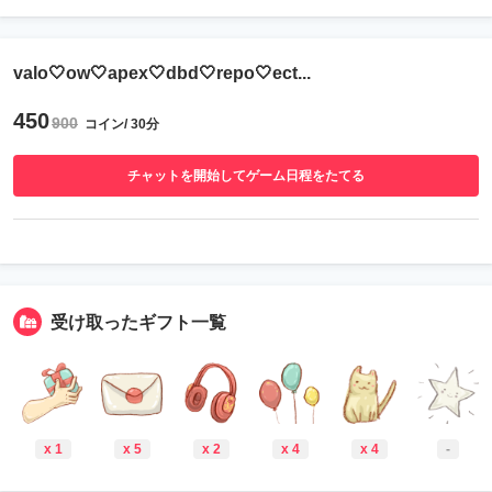
valo🤍ow🤍apex🤍dbd🤍repo🤍ect...
450
900
コイン/ 30分
チャットを開始してゲーム日程をたてる
受け取ったギフト一覧
x 1
x 5
x 2
x 4
x 4
-