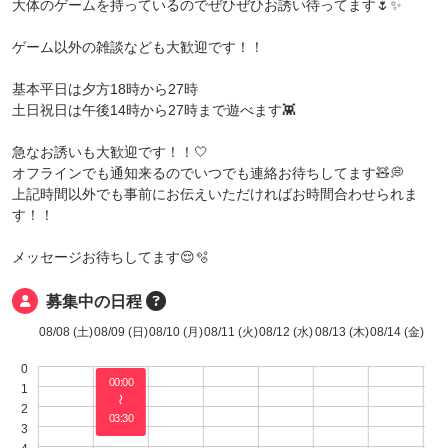
大体のゲームを持っているのでぜひぜひお誘い待ってます🌷✨️
ゲーム以外の雑談なども大歓迎です！！
基本平日は夕方18時から27時
土日祝日は午後14時から27時まで遊べます👾
急なお誘いも大歓迎です！！🤍
オフラインでも通知来るのでいつでも連絡お待ちしてます🧸💭
上記時間以外でも事前にお伝えいただければお時間合わせられま
す！！
メッセージお待ちしてます😌🫧
募集中の日程
08/08 (土)
08/09 (日)
08/10 (月)
08/11 (火)
08/12 (水)
08/13 (木)
08/14 (金)
0
00:00
1
〜
2
03:30
3