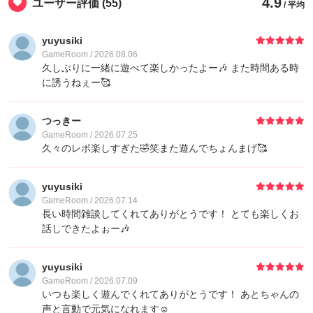
4.9
ユーザー評価
(55)
/ 平均
7
ゲストさん
10
yuyusiki
GameRoom / 2026.08.06
7
シゲ・ノゴローZZ
10
久しぶりに一緒に遊べて楽しかったよー🎶 また時間ある時
に誘うねぇー🥰
つっきー
GameRoom / 2026.07.25
久々のレポ楽しすぎた🤣笑また遊んでちょんまげ🥰
yuyusiki
GameRoom / 2026.07.14
長い時間雑談してくれてありがとうです！ とても楽しくお
話しできたよぉー🎶
yuyusiki
GameRoom / 2026.07.09
いつも楽しく遊んでくれてありがとうです！ あとちゃんの
声と言動で元気になれます☺️