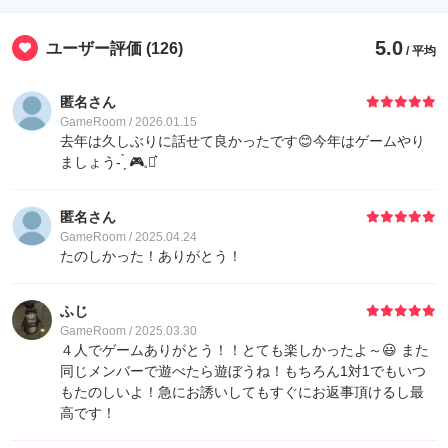
7
Kazuhisan
40
5.0
ユーザー評価
(126)
/ 平均
8
ゲストさん
20
匿名さん
GameRoom / 2026.01.15
9
ゲストさん
10
去年は久しぶりに話せて良かったです😊今年はゲームやり
ましょう- ̗̀ 🎮𓈒⋆͛
9
入り浸りおじさん
10
匿名さん
GameRoom / 2025.04.24
9
SOU
10
たのしかった！ありがとう！
9
東山Yukikawa
10
ふじ
GameRoom / 2025.03.30
４人でゲームありがとう！！とても楽しかったよ～😃 また
同じメンバーで遊べたら遊ぼうね！もちろん1対1でもいつ
もたのしいよ！急にお誘いしてもすぐにお返事頂けるし最
高です！