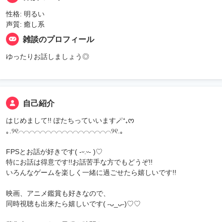
性格: 明るい
声質: 癒し系
雑談のプロフィール
ゆったりお話しましょう◎
自己紹介
はじめまして!! ぽたちっていいます🪄⁺₊ᰔ
｡.୨୧⌒⌒⌒⌒⌒⌒⌒⌒⌒⌒⌒⌒⌒⌒⌒⌒⌒୨୧.｡
FPSとお話が好きです( -ᵕ.ᵕ- )♡
特にお話は得意です!!お話苦手な方でもどうぞ!!
いろんなゲームを楽しく一緒に過ごせたら嬉しいです!!
映画、アニメ鑑賞も好きなので、
同時視聴も出来たら嬉しいです( ˶ᴗ_ᴗ˶)♡♡