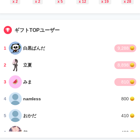
x 2
x 2
x 5
x 12
x 19
x 28
ギフトTOPユーザー
1
白黒ぱんだ
9,288
2
立夏
8,898
3
みま
810
4
namless
800
5
おかだ
410
6
幻
400