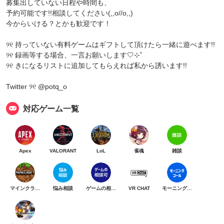
募集出していない日程や時間も、
予約可能です!!相談してください(,,o//o,,)
今からいける？とかも歓迎です！
୨୧ 持っていない有料ゲームはギフトして頂けたら一緒に遊べます!!
୨୧ 録画等する場合、一言お願いします🤍⊹˚
୨୧ きになるリストに追加してもらえれば私から誘います!!
Twitter ୨୧ @potq_o
対応ゲーム一覧
Apex
VALORANT
LoL
雀魂
雑談
マインクラフト
悩み相談
ゲームの相談可
VR CHAT
モーニングコール