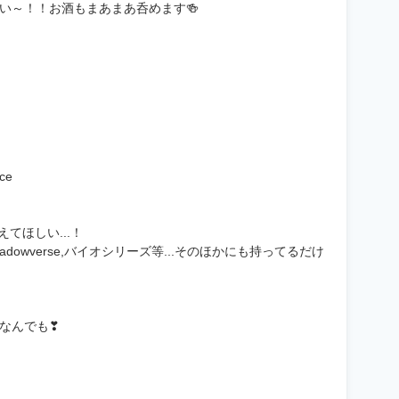
い～！！お酒もまあまあ呑めます🍻
ce
てほしい...！
D,shadowverse,バイオシリーズ等...そのほかにも持ってるだけ
なんでも❣