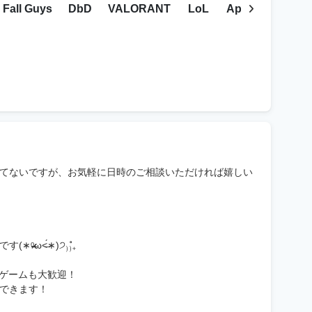
Fall Guys
DbD
VALORANT
LoL
Apex
モンハ
てないですが、お気軽に日時のご相談いただければ嬉しい
ω˂̶́∗)੭₎₎̊₊
のゲームも大歓迎！
できます！