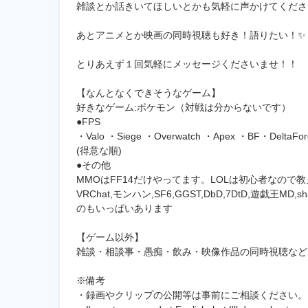
雑談とか話きいてほしいとかも気軽に声かけてくださ
あとアニメとか映画の同時視聴も好き！語りたい！✨
とりあえず１回気軽にメッセージくださいませ！！
【なんとなくできそうなゲーム】
好きなゲーム:ポケモン（対戦は分からないです）
●FPS
・Valo ・Siege ・Overwatch ・Apex ・BF・DeltaFor
(得意な順)
●その他
MMOはFF14だけやってます。LOLは初心者なので教え
VRChat,モンハン,SF6,GGST,DbD,7DtD,遊戯王M
のもいっぱいあります
【ゲーム以外】
雑談・相談事・愚痴・飲み・映像作品の同時視聴など
※備考
・録画やクリップの公開等は事前にご相談ください。