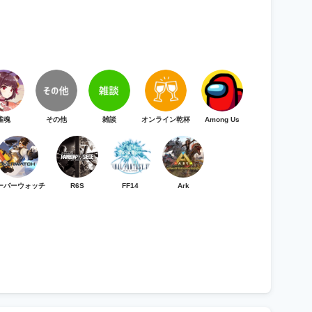
雀魂
その他
雑談
オンライン乾杯
Among Us
ーバーウォッチ
R6S
FF14
Ark