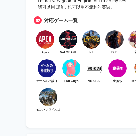
・I'm not very good at English, but I'll do my best.
・我可以用日语，也可以用不流利的英语。
対応ゲーム一覧
Apex
VALORANT
LoL
DbD
ゲームの相談可
Fall Guys
VR CHAT
寝落ち
オ
モンハンワイルズ