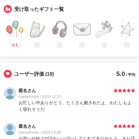
受け取ったギフト一覧
x 1
-
-
-
-
-
5.0
ユーザー評価
(18)
/ 平均
匿名さん
GameRoom / 2025.12.15
お忙しい中ありがとう、たくさん癒されたよ、わたしもよ
く寝れそうだ
匿名さん
GameRoom / 2025.12.08
お笑いやM-1の話をいっぱいしてくれてありがとう、また話