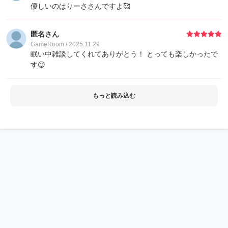
優しいのはりーささんですよ🥰
匿名さん
GameRoom / 2025.11.29
眠い中雑談してくれてありがとう！ とっても楽しかったで
す😊
もっと読み込む