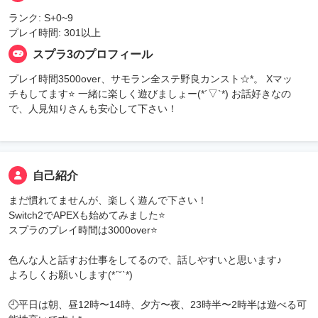
ランク: S+0~9
プレイ時間: 301以上
スプラ3のプロフィール
プレイ時間3500over、サモラン全ステ野良カンスト☆*。 Xマッ
チもしてます⭐️ 一緒に楽しく遊びましょー(*´▽`*) お話好きなの
で、人見知りさんも安心して下さい！
自己紹介
まだ慣れてませんが、楽しく遊んで下さい！
Switch2でAPEXも始めてみました⭐️
スプラのプレイ時間は3000over⭐️
色んな人と話すお仕事をしてるので、話しやすいと思います♪
よろしくお願いします(*ˊ˘ˋ*)
🕘平日は朝、昼12時〜14時、夕方〜夜、23時半〜2時半は遊べる可