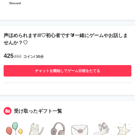
Discord
声ほめられます///♡初心者です🔰一緒にゲームやお話しま
せんか？♡
425
850
コイン/ 30分
チャットを開始してゲーム日程をたてる
受け取ったギフト一覧