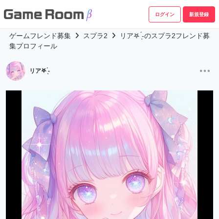
ログイン
新規登録
ゲームフレンド募集
スプラ2
リア𖤐 ̖́-‬のスプラ2フレンド募
集プロフィール
リア𖤐 ̖́-‬