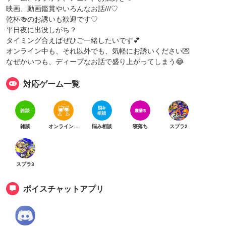
映画、動画鑑賞やいろんなお話///♡
乾杯🍻のお誘いも歓迎です♡
平日夜に出没しがち？
タイミング合えばぜひご一緒したいです💕
オンライン中も、それ以外でも、気軽にお誘いください💌
なぜかいつも、ディープなお話で盛り上がってしまう😂
対応ゲーム一覧
雑談
オンライン乾杯
悩み相談
寝落ち
スプラ2
スプラ3
ボイスチャットアプリ