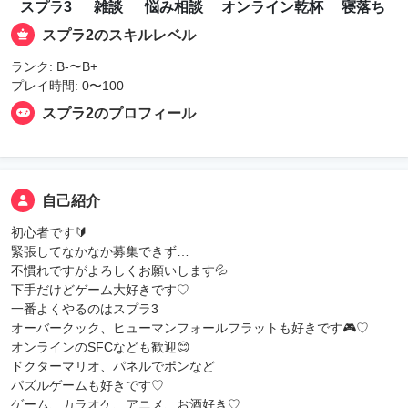
スプラ3
雑談
悩み相談
オンライン乾杯
寝落ち
スプラ2のスキルレベル
ランク: B-〜B+
プレイ時間: 0〜100
スプラ2のプロフィール
自己紹介
初心者です🔰
緊張してなかなか募集できず…
不慣れですがよろしくお願いします💦
下手だけどゲーム大好きです♡
一番よくやるのはスプラ3
オーバークック、ヒューマンフォールフラットも好きです🎮♡
オンラインのSFCなども歓迎😊
ドクターマリオ、パネルでポンなど
パズルゲームも好きです♡
ゲーム、カラオケ、アニメ、お酒好き♡