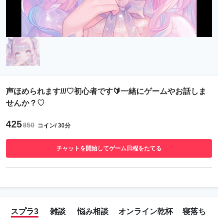
声ほめられます///♡初心者です🔰一緒にゲームやお話しま
せんか？♡
425
850
コイン/ 30分
チャットを開始してゲーム日程をたてる
スプラ3
雑談
悩み相談
オンライン乾杯
寝落ち