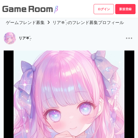
ログイン
新規登録
ゲームフレンド募集
リア𖤐 ̖́-‬のフレンド募集プロフィール
リア𖤐 ̖́-‬