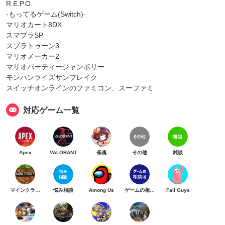
R.E.P.O.
-もってるゲーム(Switch)-
マリオカート8DX
スマブラSP
スプラトゥーン3
マリオメーカー2
マリオパーティージャンボリー
モンハンライズサンブレイク
スイッチオンラインのファミコン、スーファミ
対応ゲーム一覧
Apex
VALORANT
雀魂
その他
雑談
マインクラフト
悩み相談
Among Us
ゲームの相談可
Fall Guys