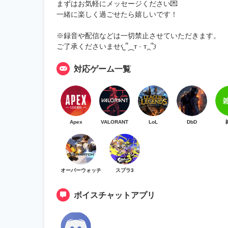
まずはお気軽にメッセージください💌
一緒に楽しく過ごせたら嬉しいです！
※録音や配信などは一切禁止させていただきます。
ご了承くださいませ𐔌՞⁔т · т⁔՞𐦯
対応ゲーム一覧
Apex
VALORANT
LoL
DbD
オーバーウォッチ
スプラ3
ボイスチャットアプリ