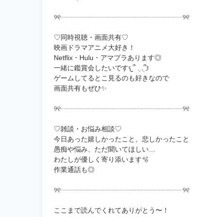
୨୧┈┈┈┈┈┈┈┈┈┈┈┈┈┈┈┈┈┈୨୧
♡同時視聴・画面共有♡
映画ドラマアニメ大好き！
Netflix・Hulu・アマプラあります◎
一緒に鑑賞会したいです𐔌՞ ܸ. .ܸ՞𐦯
ゲームしてるとこ見るのも好きなので
画面共有もぜひ✨
୨୧┈┈┈┈┈┈┈┈┈┈┈┈┈┈┈┈┈┈୨୧
♡雑談・お悩み相談♡
今日あった嬉しかったこと、悲しかったこと
愚痴や悩み、ただ聞いてほしい…
わたしが優しく寄り添います🫧
作業通話も◎
୨୧┈┈┈┈┈┈┈┈┈┈┈┈┈┈┈┈┈┈୨୧
ここまで読んでくれてありがとう〜！