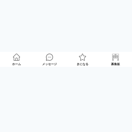
ホーム
メッセージ
きになる
募集板
ゲームプレイマッチング「GameRoom」
利用規約
プライバシーポリシー
特定商取引法の記載
Twitter
© 2025 GameTrade, Inc