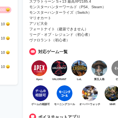
スプラトゥーン S＋13 最高XP2185.4
モンスターハンターワールド（PS4、Steam）
400
モンスターハンターライズ（Switch）
マリオカート
アソビ大全
10
フォートナイト（建築できません）
リーグ・オブ・レジェンド（初心者）
10
ヴァロラント（初心者）
対応ゲーム一覧
10
10
Apex
VALORANT
LoL
第五人格
そ
ゲームの相談可
モーニングコール
オーバーウォッチ
MHR
ボイスチャットアプリ