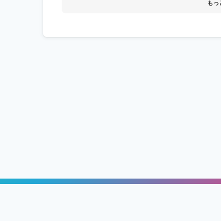
もっ
ッチング「GameRoom」