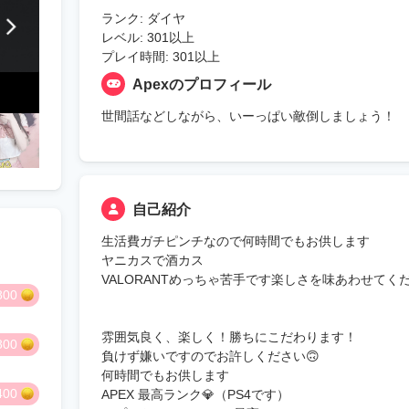
ランク: ダイヤ
レベル: 301以上
プレイ時間: 301以上
Apexのプロフィール
世間話などしながら、いーっぱい敵倒しましょう！
自己紹介
生活費ガチピンチなので何時間でもお供します
ヤニカスで酒カス
VALORANTめっちゃ苦手です楽しさを味あわせてく
800
雰囲気良く、楽しく！勝ちにこだわります！
800
負けず嫌いですのでお許しください🙃
何時間でもお供します
400
APEX 最高ランク💎（PS4です）