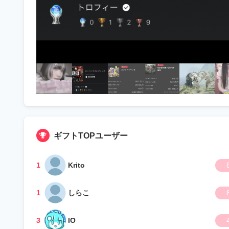
ギフトTOPユーザー
1
Krito
1
しらこ
3
IO