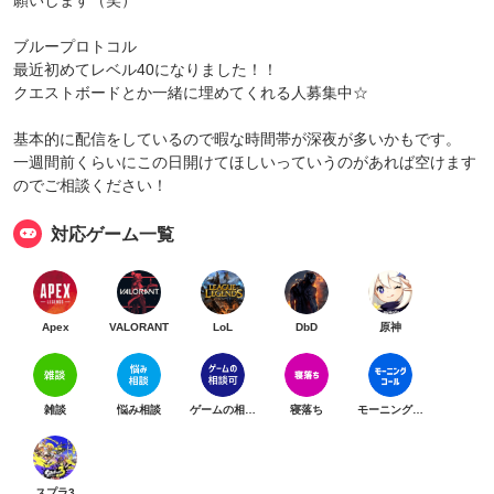
願いします（笑）
ブループロトコル
最近初めてレベル40になりました！！
クエストボードとか一緒に埋めてくれる人募集中☆
基本的に配信をしているので暇な時間帯が深夜が多いかもです。
一週間前くらいにこの日開けてほしいっていうのがあれば空けます
のでご相談ください！
対応ゲーム一覧
Apex
VALORANT
LoL
DbD
原神
雑談
悩み相談
ゲームの相談可
寝落ち
モーニングコール
スプラ3