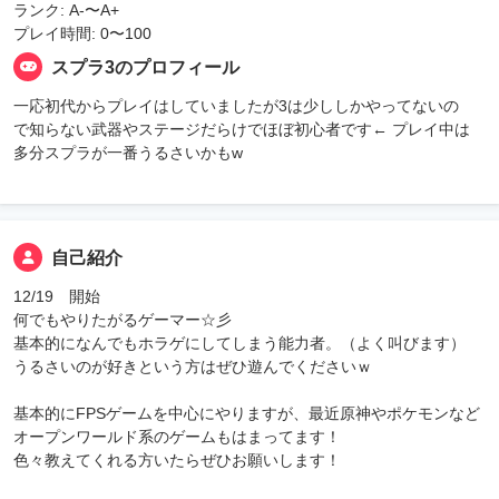
ランク: A-〜A+
プレイ時間: 0〜100
スプラ3のプロフィール
一応初代からプレイはしていましたが3は少ししかやってないの
で知らない武器やステージだらけでほぼ初心者です← プレイ中は
多分スプラが一番うるさいかもw
自己紹介
12/19 開始
何でもやりたがるゲーマー☆彡
基本的になんでもホラゲにしてしまう能力者。（よく叫びます）
うるさいのが好きという方はぜひ遊んでくださいｗ
基本的にFPSゲームを中心にやりますが、最近原神やポケモンなど
オープンワールド系のゲームもはまってます！
色々教えてくれる方いたらぜひお願いします！