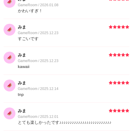
12
みま
20
GameRoom / 2026.01.08
かわいすぎ！
12
さとぴょん
20
みま
GameRoom / 2025.12.23
14
はると
10
すごいです
14
Blanc
10
みま
GameRoom / 2025.12.23
14
コミュ障陰キャえろおやじ
10
kawaii
14
入り浸りおじさん
10
みま
GameRoom / 2025.12.14
tnp
14
ねこ@稚魚
10
みま
GameRoom / 2025.12.01
とても楽しかったです♪♪♪♪♪♪♪♪♪♪♪♪♪♪♪♪♪♪♪♪♪♪♪♪♪