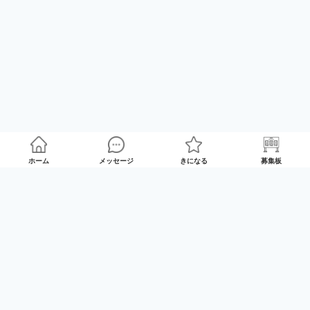
ホーム
メッセージ
きになる
募集板
ゲームプレイマッチング「GameRoom」
利用規約
プライバシーポリシー
特定商取引法の記載
Twitter
© 2025 GameTrade, Inc