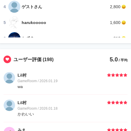
4
ゲストさん
2,800
5
harukooooo
1,600
6
かずま
810
7
ゆたか
800
5.0
ユーザー評価
(198)
/ 平均
7
れびまる👾
800
Lil村
GameRoom / 2026.01.19
9
Nana🎀なな(ᐡ*´꒳`*ᐡ)｡🌸
410
wa
9
ゆゆこ
410
Lil村
GameRoom / 2026.01.18
かわいい
11
成田賀雄
400
みま