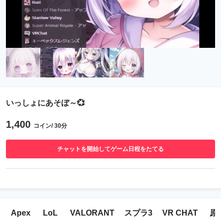
いっしょにあそぼ～💞
1,400
コイン/ 30分
チャットを開始してゲーム日程をたてる
Apex
LoL
VALORANT
スプラ3
VR CHAT
原