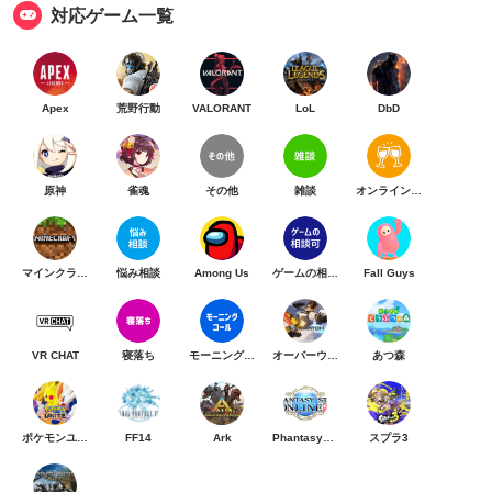
対応ゲーム一覧
Apex
荒野行動
VALORANT
LoL
DbD
原神
雀魂
その他
雑談
オンライン乾杯
マインクラフト
悩み相談
Among Us
ゲームの相談可
Fall Guys
VR CHAT
寝落ち
モーニングコール
オーバーウォッチ
あつ森
ポケモンユナイト
FF14
Ark
PhantasyStarOnline2
スプラ3