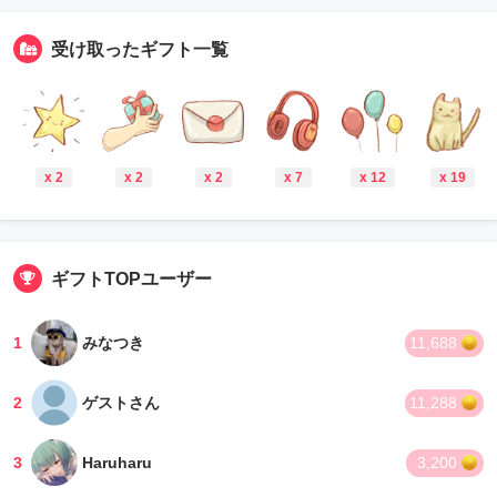
受け取ったギフト一覧
x 2
x 2
x 2
x 7
x 12
x 19
ギフトTOPユーザー
1
みなつき
11,688
2
ゲストさん
11,288
3
Haruharu
3,200