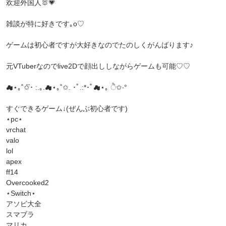
欢迎外国人🐰💗
雑談が特に好きです｡o♡
ゲームは初心者ですが大好きなのでたのしくがんばります♪
元VTuberなのでlive2Dで顔出ししながらゲームも可能♡♡
☁︎︎⋆｡˚✩⃛･ :.｡.☁︎︎⋆｡˚✩. ･ﾟ.:*･ﾟ☁︎︎⋆｡ ੈ✩‧°
すぐできるゲーム↓(ぜんぶ初心者です)
⋆pc⋆
vrchat
valo
lol
apex
ff14
Overcooked2
⋆Switch⋆
アソビ大全
スマブラ
マリカ