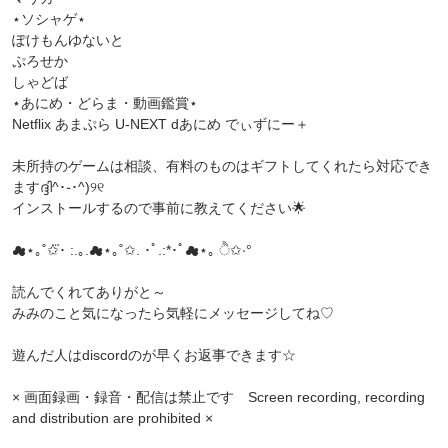
⋆ソシャゲ⋆
ぽけもんゆないと
ぷろせか
しゃどば
⋆あにめ・どらま・動画鑑賞⋆
Netflix あまぷら U-NEXT dあにめ でぃずにー＋
未所持のゲームは相談、有料のものはギフトしてくれたら対応でき
ますദ്ദി^･֊･^)୨୧
インストールするので事前に教えてください🌟
☁︎︎⋆｡˚✩⃛･ :.｡.☁︎︎⋆｡˚✩. ･ﾟ.:*･ﾟ☁︎︎⋆｡ ੈ✩‧°
読んでくれてありがと～
みみのこと気になったら気軽にメッセージしてね♡
遊んだ人はdiscordのが早くお返事できます☆
× 画面録画・録音・配信は禁止です Screen recording, recording
and distribution are prohibited ×