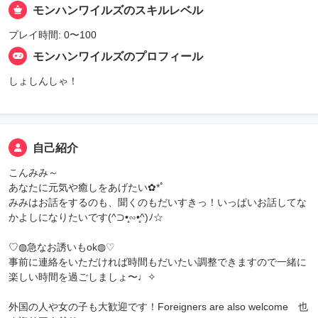
モンハンワイルズのスキルレベル
プレイ時間: 0〜100
モンハンワイルズのプロフィール
しょしんしゃ！
自己紹介
こんみみ～
あなたに元気や癒しをあげたい✿*ﾟ
みみはお話をするのも、聞くのもだいすきっ！いっぱいお話してな
かよしになりたいです(^⊃•̥∽•̥^)ﾉ☆
♡◍急なお誘いもok◍♡
事前に連絡をいただければ時間もだいたい調整できますので一緒に
楽しい時間を過ごしましょ〜♩✧
外国の人や女の子も大歓迎です！Foreigners are also welcome 也