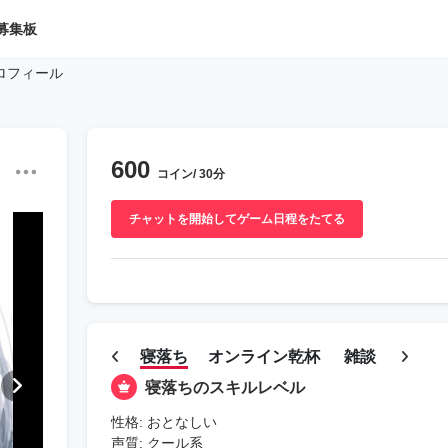
募集板
ロフィール
600
コイン/ 30分
チャットを開始してゲーム日程をたてる
寝落ち
オンライン乾杯
雑談
寝落ちのスキルレベル
性格: おとなしい
声質: クール系