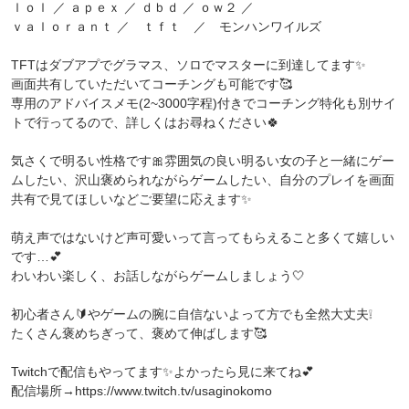
ｌｏｌ ／ ａｐｅｘ ／ ｄｂｄ ／ ｏｗ２ ／
ｖａｌｏｒａｎｔ ／ ｔｆｔ ／ モンハンワイルズ
TFTはダブアプでグラマス、ソロでマスターに到達してます✨
画面共有していただいてコーチングも可能です🥰
専用のアドバイスメモ(2~3000字程)付きでコーチング特化も別サイ
トで行ってるので、詳しくはお尋ねください🍀
気さくで明るい性格です🎀雰囲気の良い明るい女の子と一緒にゲー
ムしたい、沢山褒められながらゲームしたい、自分のプレイを画面
共有で見てほしいなどご要望に応えます✨
萌え声ではないけど声可愛いって言ってもらえること多くて嬉しい
です…💕
わいわい楽しく、お話しながらゲームしましょう🤍
初心者さん🔰やゲームの腕に自信ないよって方でも全然大丈夫❕
たくさん褒めちぎって、褒めて伸ばします🥰
Twitchで配信もやってます✨よかったら見に来てね💕
配信場所→https://www.twitch.tv/usaginokomo