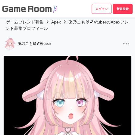
ログイン
新規登録
ゲームフレンド募集
Apex
兎乃こも🐰💕VtuberのApexフレ
ンド募集プロフィール
兎乃こも🐰💕Vtuber