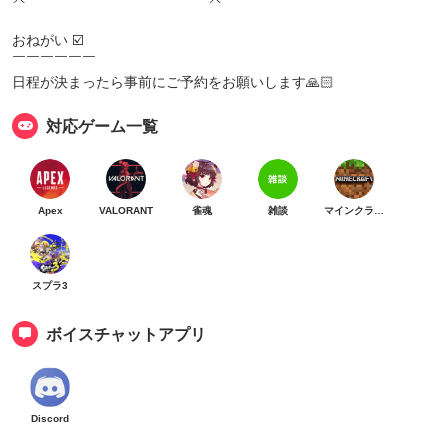
おねがい ☑️
￣￣￣￣￣￣
日程が決まったら事前にご予約をお願いします🙏🏻
対応ゲーム一覧
Apex
VALORANT
雀魂
雑談
マインクラフト
スプラ3
ボイスチャットアプリ
Discord