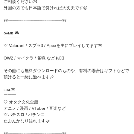
ご相談ください💌
外国の方でも日本語で良ければ大丈夫です😊
୨୧┈┈┈┈┈┈┈┈┈┈┈┈┈୨୧
ɢᴀᴍᴇ 🎮
￣￣￣￣
‪🤍 Valorant / スプラ3 / Apexを主にプレイしてます🌸
OW2 / マイクラ / 雀魂 なども🙆‍♀️
その他にも無料ダウンロードのものや、有料の場合はギフトなどで
頂けると一緒に遊べます🎶
ʟɪᴋᴇ🌸
￣￣￣
🤍 オタク文化全般
アニメ / 漫画 / VTuber / 音楽など
🤍パチスロ / パチンコ
たぶんかなり語れます🤝
୨୧┈┈┈┈┈┈┈┈┈┈┈┈┈୨୧