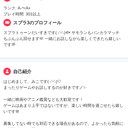
ランク: A-〜A+
プレイ時間: 301以上
スプラ3のプロフィール
スプラトゥーンだいすきです( ˶'ᵕ'˶)🐟 サモランもバンカラマッチ
もぶんぶん回せます🫶 一緒にお話しながら楽しくできたら嬉しい
です💭
自己紹介
はじめまして、みこです( ˶'ᵕ'˶)🤍
まったりゲームやお話しするのが好きです🪄︎︎✨
一緒に映画やアニメ鑑賞なども大歓迎です！
ゲームはあまり上手ではないですが、楽しい時間を過ごせたら嬉し
いです🌸
募集してない時でも対応できる場合があるので、よかったら気軽に