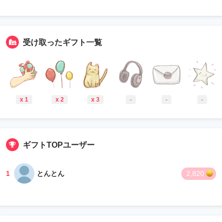
受け取ったギフト一覧
x 1
x 2
x 3
-
-
-
ギフトTOPユーザー
1
とんとん
2,820