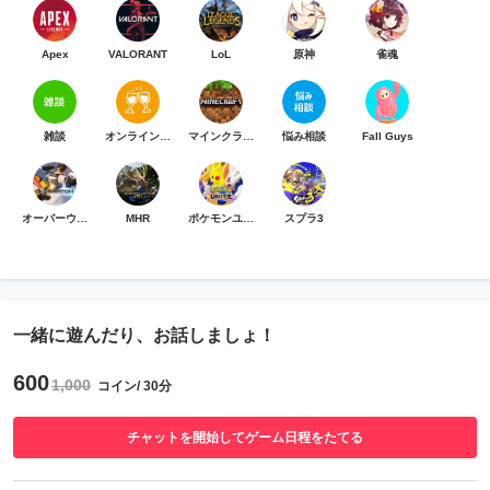
Apex
VALORANT
LoL
原神
雀魂
雑談
オンライン乾杯
マインクラフト
悩み相談
Fall Guys
オーバーウォッチ
MHR
ポケモンユナイト
スプラ3
一緒に遊んだり、お話しましょ！
600
1,000
コイン/ 30分
チャットを開始してゲーム日程をたてる