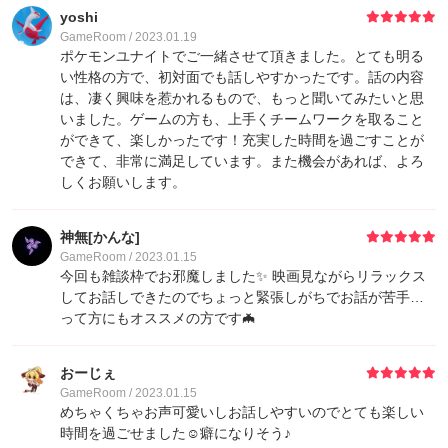
yoshi
GameRoom / 2023.01.19
ポケモンユナイトでご一緒させて頂きました。とても明る
い性格の方で、初対面でも話しやすかったです。話の内容
は、凄く興味を惹かれるもので、もっと聞いてみたいと思
いました。ゲームの方も、上手くチームワークを取ること
ができて、楽しかったです！充実した時間を過ごすことが
できて、非常に満足しています。また機会があれば、よろ
しくお願いします。
神無[かんな]
GameRoom / 2023.01.15
今回も雑談枠でお邪魔しました✨ 映画見ながらリラックス
してお話しできたのでちょっと緊張しがちでお話が苦手…
って方にもオススメの方です🦇
おーじぇ
GameRoom / 2023.01.15
めちゃくちゃお声可愛いしお話しやすいのでとても楽しい
時間を過ごせました☺️癖になりそう♪