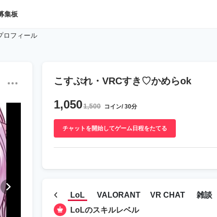
募集板
プロフィール
こすぷれ・VRCすき♡かめらok
1,050
1,500
コイン/ 30分
チャットを開始してゲーム日程をたてる
LoL
VALORANT
VR CHAT
雑談
LoLのスキルレベル