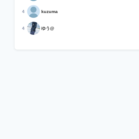
4
kuzuma
4
ゆう@