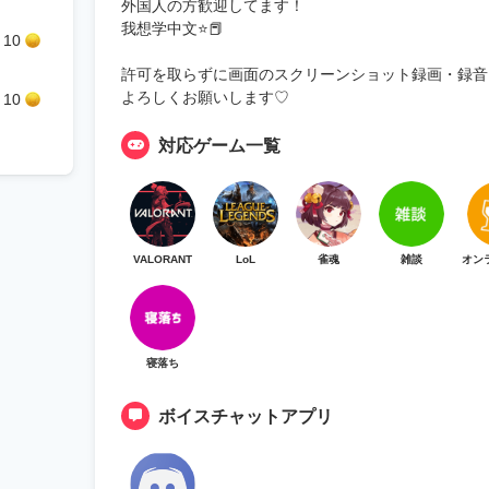
外国人の方歓迎してます！
我想学中文⭐️📕
10
許可を取らずに画面のスクリーンショット録画・録音
よろしくお願いします♡
10
対応ゲーム一覧
VALORANT
LoL
雀魂
雑談
オン
寝落ち
ボイスチャットアプリ