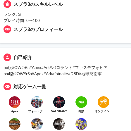
スプラ3のスキルレベル
ランク: S
プレイ時間: 0〜100
スプラ3のプロフィール
自己紹介
pc版#OW#r6s#Apex#Ark#バロラント#ファスモフォビア
ps4版#OW#r6s#Apex#Ark#fotnaite#DBD#地球防衛軍
対応ゲーム一覧
Apex
フォートナイト
VALORANT
雑談
オンライン乾杯