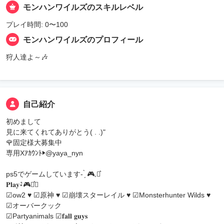
モンハンワイルズのスキルレベル
プレイ時間: 0〜100
モンハンワイルズのプロフィール
狩人達よ～🎶
自己紹介
初めまして
見に来てくれてありがとう‪( . .)"‬
🌹固定様大募集中
専用Xｱｶｳﾝﾄ▶︎@yaya_nyn
ps5でゲームしています- ̗̀ 🎮𓈒⋆͛
𝐏𝐥𝐚𝐲⋆͛🎮⋆͛⤵︎
︎︎︎︎︎︎☑︎ow2 ♥ ☑︎原神 ♥ ☑︎崩壊スターレイル ♥ ☑︎Monsterhunter Wilds ♥
︎︎︎︎︎︎☑︎オーバークック
︎︎︎︎︎︎☑︎Partyanimals ︎︎︎︎︎︎☑︎𝐟𝐚𝐥𝐥 𝐠𝐮𝐲𝐬