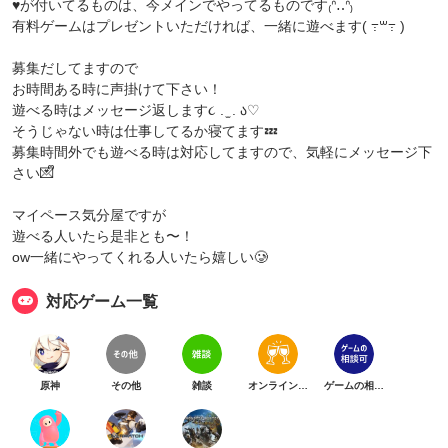
♥が付いてるものは、今メインでやってるものです₍ᐢ‥ᐢ₎
有料ゲームはプレゼントいただければ、一緒に遊べます( ߹꒳​߹ )
募集だしてますので
お時間ある時に声掛けて下さい！
遊べる時はメッセージ返します૮ . ̫ . ა♡
そうじゃない時は仕事してるか寝てます💤
募集時間外でも遊べる時は対応してますので、気軽にメッセージ下
さい💌ᩚ
マイペース気分屋ですが
遊べる人いたら是非とも〜！
ow一緒にやってくれる人いたら嬉しい🥲
対応ゲーム一覧
原神
その他
雑談
オンライン乾杯
ゲームの相談可