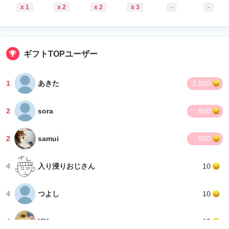
x 1
x 2
x 2
x 3
-
-
ギフトTOPユーザー
1
あきた
2,800
2
sora
800
2
samui
800
4
入り浸りおじさん
10
4
つよし
10
4
YiYao
10