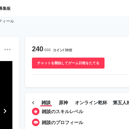
募集板
フィール
240
400
コイン/ 30分
チャットを開始してゲーム日程をたてる
雑談
原神
オンライン乾杯
第五人
雑談のスキルレベル
雑談のプロフィール