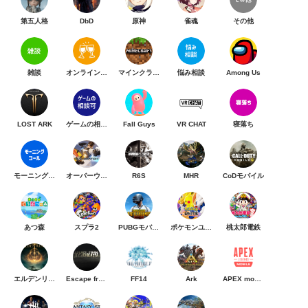
第五人格
DbD
原神
雀魂
その他
雑談
オンライン乾杯
マインクラフト
悩み相談
Among Us
LOST ARK
ゲームの相談可
Fall Guys
VR CHAT
寝落ち
モーニングコール
オーバーウォッチ
R6S
MHR
CoDモバイル
あつ森
スプラ2
PUBGモバイル
ポケモンユナイト
桃太郎電鉄
エルデンリング
Escape from Tarkov
FF14
Ark
APEX mobile