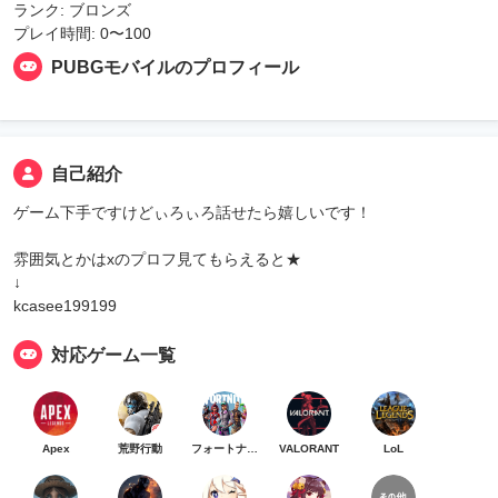
ランク: ブロンズ
プレイ時間: 0〜100
PUBGモバイルのプロフィール
自己紹介
ゲーム下手ですけどぃろぃろ話せたら嬉しいです！
雰囲気とかはxのプロフ見てもらえると★
↓
kcasee199199
対応ゲーム一覧
Apex
荒野行動
フォートナイト
VALORANT
LoL