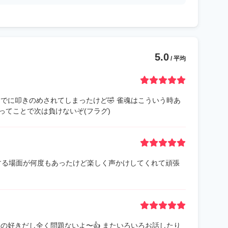
5.0
/ 平均
までに叩きのめされてしまったけど🤣 雀魂はこういう時あ
ってことで次は負けないぞ(フラグ)
苦戦する場面が何度もあったけど楽しく声かけしてくれて頑張
くの好きだし全く問題ないよ〜👍 またいろいろお話したり