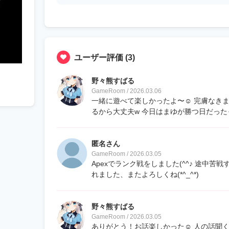
ユーザー評価
(3)
野々熊すばる
GameRoom / 2026.03.06
一緒に遊べて楽しかったよ〜☺️ 完膚なき
るから大丈夫w 今日はまゆが勝つ日だった
匿名さん
GameRoom / 2026.03.05
Apexでランク戦をしました(^^♪ 途中
れました、またよろしくね(*^_^*)
野々熊すばる
GameRoom / 2026.03.05
ありがとう！お話楽しかった☺️ 人の話聞