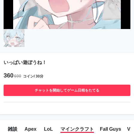
いっぱい遊ぼうね！
360
600
コイン/ 30分
チャットを開始してゲーム日程をたてる
雑談
Apex
LoL
マインクラフト
Fall Guys
VR