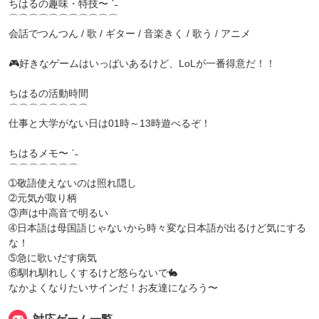
ちはるの趣味・特技〜 ‪ˊ˗
⌒⌒⌒⌒⌒⌒⌒⌒⌒⌒⌒
会話でつんつん / 歌 / ギター / 音楽きく / 歌う / アニメ
🎮好きなゲームはいっぱいあるけど、LoLが一番得意だ！！
ちはるの活動時間
⌒⌒⌒⌒⌒⌒⌒⌒
仕事と大学がない日は01時～13時遊べるぞ！
ちはるメモ〜 ‪ˊ˗
⌒⌒⌒⌒⌒⌒⌒
➀敬語使えないのは照れ隠し
➁元気が取り柄
③声は中高音で明るい
➃日本語は母国語じゃないから時々変な日本語が出るけど気にする
な！
➄急に歌いだす病気
⑥馴れ馴れしくするけど怒らないで🐇
なかよくなりたいサインだ！お友達になろう〜