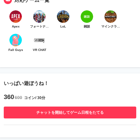
対応ゲーム一覧
Apex
フォートナイト
LoL
雑談
マインクラフト
Fall Guys
VR CHAT
いっぱい遊ぼうね！
360
600
コイン/ 30分
チャットを開始してゲーム日程をたてる