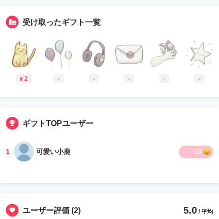
受け取ったギフト一覧
x 2
-
-
-
-
-
ギフトTOPユーザー
1
可愛い小鹿
10
5.0
ユーザー評価
(2)
/ 平均