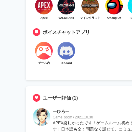
Apex
VALORANT
マインクラフト
Among Us
F
ボイスチャットアプリ
ゲーム内
Discord
ユーザー評価
(1)
ーひろー
GameRoom / 2021.10.30
APEX楽しかったです！ゲームルーム初
す！日本語も全く問題なく話せて、コミュ