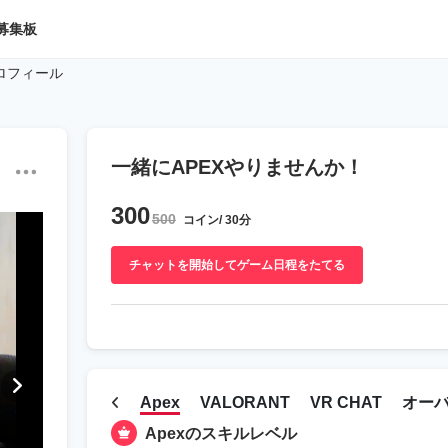
募集板
ロフィール
一緒にAPEXやりませんか！
300
500
コイン/ 30分
チャットを開始してゲーム日程をたてる
Apex
VALORANT
VR CHAT
オー
Apexのスキルレベル