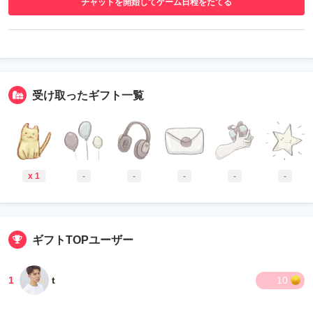
チャットを開始してゲーム日程をたてる
受け取ったギフト一覧
x 1
-
-
-
-
-
ギフトTOPユーザー
1
t
10