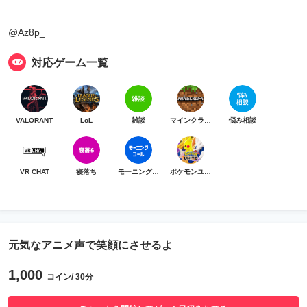
@Az8p_
対応ゲーム一覧
VALORANT
LoL
雑談
マインクラフト
悩み相談
VR CHAT
寝落ち
モーニングコール
ポケモンユナイト
元気なアニメ声で笑顔にさせるよ
1,000
コイン/ 30分