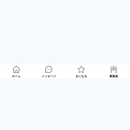
ホーム
メッセージ
きになる
募集板
ゲームプレイマッチング「GameRoom」
利用規約
プライバシーポリシー
特定商取引法の記載
Twitter
© 2025 GameTrade, Inc