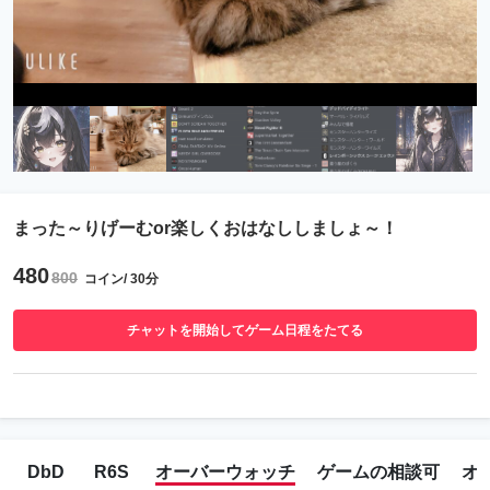
まった～りげーむor楽しくおはなししましょ～！
480
800
コイン/ 30分
チャットを開始してゲーム日程をたてる
DbD
R6S
オーバーウォッチ
ゲームの相談可
オ