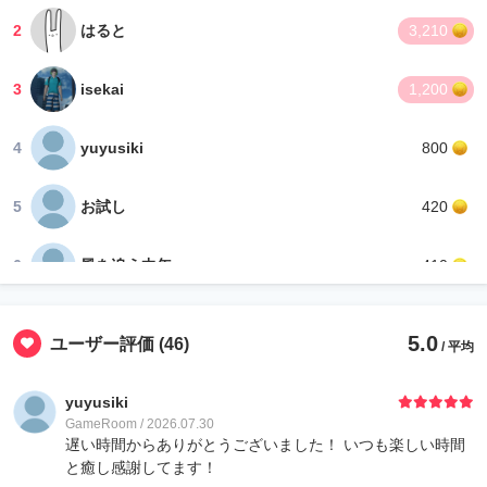
2
はると
3,210
3
isekai
1,200
4
yuyusiki
800
5
お試し
420
6
風を追う中年
410
7
zzz
400
5.0
ユーザー評価
(46)
/ 平均
8
YiYao
10
yuyusiki
GameRoom / 2026.07.30
8
ゲストさん
10
遅い時間からありがとうございました！ いつも楽しい時間
と癒し感謝してます！