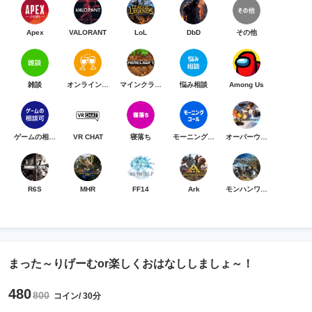
Apex
VALORANT
LoL
DbD
その他
雑談
オンライン乾杯
マインクラフト
悩み相談
Among Us
ゲームの相談可
VR CHAT
寝落ち
モーニングコール
オーバーウォッチ
R6S
MHR
FF14
Ark
モンハンワイルズ
まった～りげーむor楽しくおはなししましょ～！
480
800
コイン/ 30分