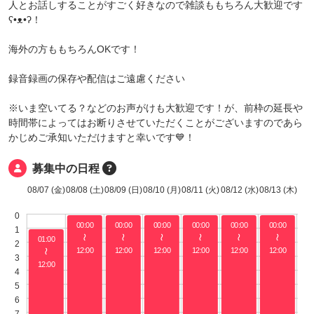
人とお話しすることがすごく好きなので雑談ももちろん大歓迎です
ʕ•ᴥ•ʔ！
海外の方ももちろんOKです！
録音録画の保存や配信はご遠慮ください
※いま空いてる？などのお声がけも大歓迎です！が、前枠の延長や
時間帯によってはお断りさせていただくことがございますのであら
かじめご承知いただけますと幸いです💙！
募集中の日程
08/07 (金)
08/08 (土)
08/09 (日)
08/10 (月)
08/11 (火)
08/12 (水)
08/13 (木)
0
00:00
00:00
00:00
00:00
00:00
00:00
1
〜
〜
〜
〜
〜
〜
01:00
2
12:00
12:00
12:00
12:00
12:00
12:00
〜
3
12:00
4
5
6