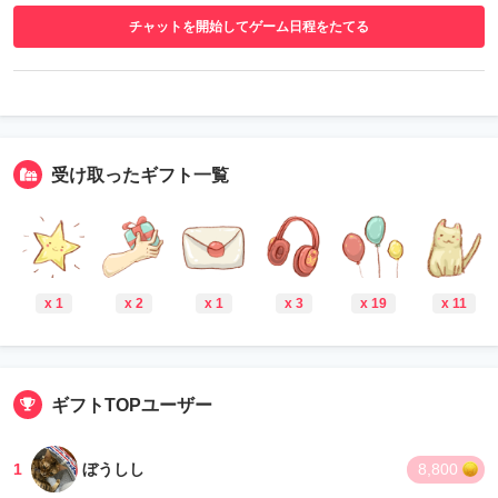
チャットを開始してゲーム日程をたてる
受け取ったギフト一覧
x 1
x 2
x 1
x 3
x 19
x 11
ギフトTOPユーザー
1
ぼうしし
8,800