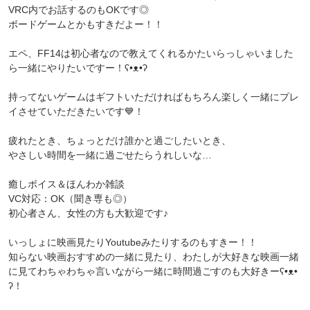
VRC内でお話するのもOKです◎
ボードゲームとかもすきだよー！！
エペ、FF14は初心者なので教えてくれるかたいらっしゃいました
ら一緒にやりたいですー！ʕ•ᴥ•ʔ
持ってないゲームはギフトいただければもちろん楽しく一緒にプレ
イさせていただきたいです💙！
疲れたとき、ちょっとだけ誰かと過ごしたいとき、
やさしい時間を一緒に過ごせたらうれしいな…
癒しボイス＆ほんわか雑談
VC対応：OK（聞き専も◎）
初心者さん、女性の方も大歓迎です♪
いっしょに映画見たりYoutubeみたりするのもすきー！！
知らない映画おすすめの一緒に見たり、わたしが大好きな映画一緒
に見てわちゃわちゃ言いながら一緒に時間過ごすのも大好きーʕ•ᴥ•
ʔ！