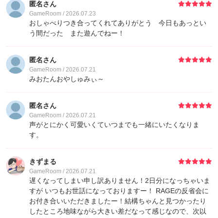
匿名さん
GameRoom / 2026.07.23
21
KIRA
4,000
おしゃべりつき合ってくれてありがとう 今日もあっとい
う間だった また遊んでねー！
22
かこさん
3,910
匿名さん
23
しおる
3,600
GameRoom / 2026.07.21
みおたんおやしゅみぃ～
24
ひまり⌇8/14までおやすみ
3,210
匿名さん
GameRoom / 2026.07.21
25
み
3,200
声がとにかく可愛いくていつまでも一緒にいたくなりま
す。
26
grg
2,800
きずまる
GameRoom / 2026.07.21
27
いつき
2,400
遅くなってしまい申し訳ありません！2日分になっちゃいま
すが いつもお世話になっておりますー！ RAGEの反省会に
27
ヤイチ
2,400
お付き合いいただきましたー！結構ちゃんと見つかったり
したところ地味ながら大きい差だなって感じなので、次以