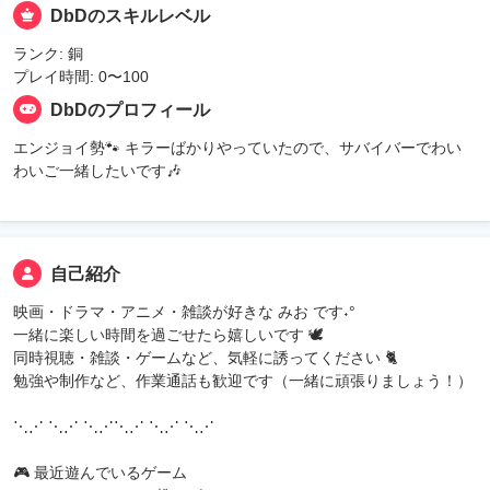
DbDのスキルレベル
ランク: 銅
プレイ時間: 0〜100
DbDのプロフィール
エンジョイ勢🐾 キラーばかりやっていたので、サバイバーでわい
わいご一緒したいです🎶
自己紹介
映画・ドラマ・アニメ・雑談が好きな みお です˖°
一緒に楽しい時間を過ごせたら嬉しいです 🕊
同時視聴・雑談・ゲームなど、気軽に誘ってください 🐈
勉強や制作など、作業通話も歓迎です（一緒に頑張りましょう！）
⋱⋰ ⋱⋰ ⋱⋰⋱⋰ ⋱⋰ ⋱⋰
🎮 最近遊んでいるゲーム