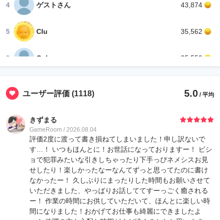
4
ゲストさん
43,874
5
Clu
35,562
6
Qckun
35,552
7
シリウス
32,986
5.0
ユーザー評価
(1118)
/ 平均
8
nozomi
32,718
きずまる
GameRoom / 2026.08.04
9
zadokun
26,664
評価2度に渡って書き損ねてしまいました！申し訳ないで
す…！ いつもほんとに！お世話になっておりますー！ ビシ
ョで犯罪みたいな引きしちゃったり下手っぴネメシスお見
9
银花
26,664
せしたり！楽しかったなーなんてずっと思ってたのに書け
なかったー！ 久しぶりにまったりした時間もお願いさせて
11
Nana🎀なな(ᐡ*´꒳`*ᐡ)｡🌸
15,270
いただきました、やっぱりお話しててすーっごく癒される
ー！ 作業の時間にお供していただいて、ほんとに楽しい時
間になりました！おかげてお仕事も綺麗にできましたよ
12
来瀬Bringout
11,298