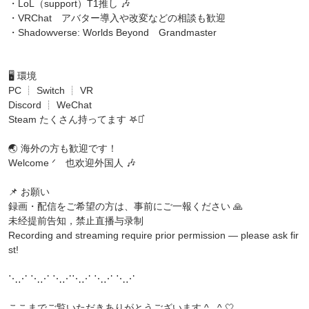
・LoL（support）T1推し 🎶
・VRChat アバター導入や改変などの相談も歓迎
・Shadowverse: Worlds Beyond Grandmaster
🖥️ 環境
PC ┊ Switch ┊ VR
Discord ┊ WeChat
Steam たくさん持ってます 𖤐‪⋆͛
🌏 海外の方も歓迎です！
Welcome ᐟ 也欢迎外国人 🎶
📌 お願い
録画・配信をご希望の方は、事前にご一報ください 🙏
未经提前告知，禁止直播与录制
Recording and streaming require prior permission — please ask fir
st!
⋱⋰ ⋱⋰ ⋱⋰⋱⋰ ⋱⋰ ⋱⋰
ここまでご覧いただきありがとうございます ^. .^ 🤍