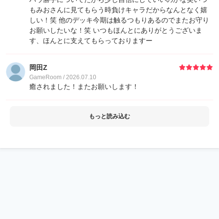
もみおさんに見てもらう時負けキャラだからなんとなく嬉
しい！笑 他のデッキ今期は触るつもりあるのでまたお守り
38
拓也-
850
お願いしたいな！笑 いつもほんとにありがとうございま
す、ほんとに支えてもらっておりますー
39
ゲストさん
840
岡田Z
GameRoom / 2026.07.10
40
ゲストさん
800
癒されました！またお願いします！
40
ryo
800
もっと読み込む
40
RIKU
800
40
Thief君
800
44
ゲストさん
420
44
ゲストさん
420