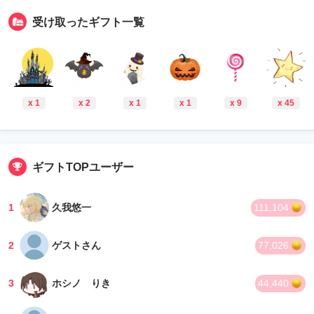
受け取ったギフト一覧
x 1
x 2
x 1
x 1
x 9
x 45
ギフトTOPユーザー
1
久我悠一
111,104
2
ゲストさん
77,026
3
ホシノ りき
44,440