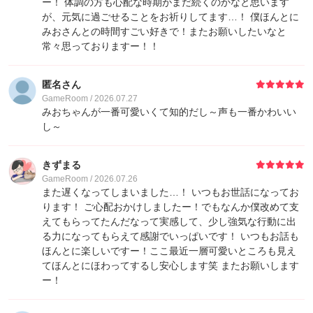
ー！ 体調の方も心配な時期がまだ続くのかなと思います
が、元気に過ごせることをお祈りしてます…！ 僕ほんとに
みおさんとの時間すごい好きで！またお願いしたいなと
13
ゲストさん
8,920
常々思っておりますー！！
13
白黒ぱんだ
8,920
匿名さん
GameRoom / 2026.07.27
15
ゲストさん
8,898
みおちゃんが一番可愛いくて知的だし～声も一番かわいい
し～
16
ゆうき
7,800
きずまる
GameRoom / 2026.07.26
17
スメラギ
5,600
また遅くなってしまいました…！ いつもお世話になってお
ります！ ご心配おかけしましたー！でもなんか僕改めて支
えてもらってたんだなって実感して、少し強気な行動に出
18
DeathRespawn
5,210
る力になってもらえて感謝でいっぱいです！ いつもお話も
ほんとに楽しいですー！ここ最近一層可愛いところも見え
19
IO
4,800
てほんとにほわってするし安心します笑 またお願いします
ー！
19
ミハイ
4,800