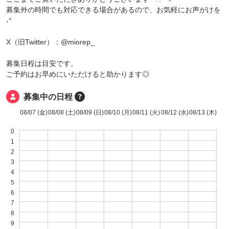
募集外の時間でも対応できる場合があるので、お気軽にお声がけを
˖°
X（旧Twitter）：@miorep_
募集日程は目安です。
ご予約はお早めにいただけると助かります◎
募集中の日程
08/07 (金)
08/08 (土)
08/09 (日)
08/10 (月)
08/11 (火)
08/12 (水)
08/13 (木)
0
1
2
3
4
5
6
7
8
9