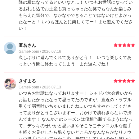
降の糧になってるといいなと…！ いつもお世話になってい
27
ゲストさん
2,400
るお礼も込でお土産も買っちゃったな笑でもなんか楽しみ
もらえた気分で、なかなかできることではないけどよかっ
27
ゲストさん
2,400
たなーと！ いつもほんとに楽しくてー！また遊んでくださ
い！
31
Azuha
2,000
匿名さん
GameRoom / 2026.07.16
32
飒
1,900
久しぶりに遊んでくれてありがとう！ いつも楽しくてあ
っという間に終わってしまう また遊んでね！
33
Notway
1,600
きずまる
GameRoom / 2026.07.13
33
ゲストさん
1,600
いつもお世話になっておりますー！ シャドバ大会近いから
お話したかったなって思ってたのですが、直近のトラブル
35
Eigo
1,210
重くて弱音吐いちゃいましたね…いつも甘やかしてくださ
ってありがとうございますー、おかげで潰れきらないで済
んでます！ なんかこのシーズンは僕相当勝てるようになっ
35
FUBAR
1,210
て、デッキのせいかと思いきやそこそこテクニカルな魔手
も軽くお見せしたら酷くないどころかなんならかなりノウ
ハウ勝手についてたから少し自信にしていいのかな笑いつ
37
えす𓆌
900