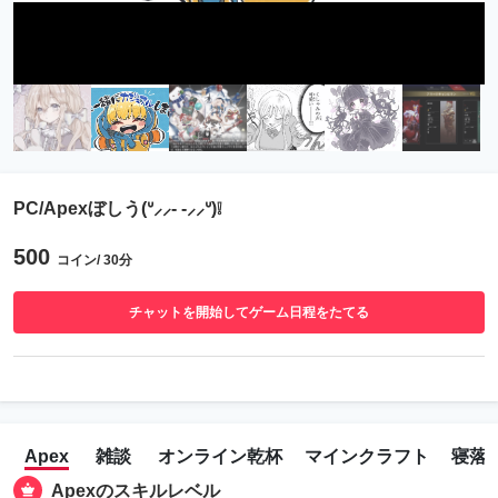
PC/Apexぼしう(ᐡ⸝⸝- -⸝⸝ᐡ)❕
500
コイン/ 30分
チャットを開始してゲーム日程をたてる
Apex
雑談
オンライン乾杯
マインクラフト
寝落
Apexのスキルレベル