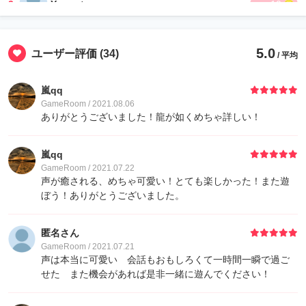
3
Yuuuuta
10
3
KAMI
10
5.0
ユーザー評価
(34)
/ 平均
3
マリッジブルー
10
嵐qq
GameRoom / 2021.08.06
3
けんたん
10
ありがとうございました！龍が如くめちゃ詳しい！
3
いかたこ
10
嵐qq
GameRoom / 2021.07.22
声が癒される、めちゃ可愛い！とても楽しかった！また遊
3
わかき くぼ
10
ぼう！ありがとうございました。
匿名さん
GameRoom / 2021.07.21
声は本当に可愛い 会話もおもしろくて一時間一瞬で過ご
せた また機会があれば是非一緒に遊んでください！