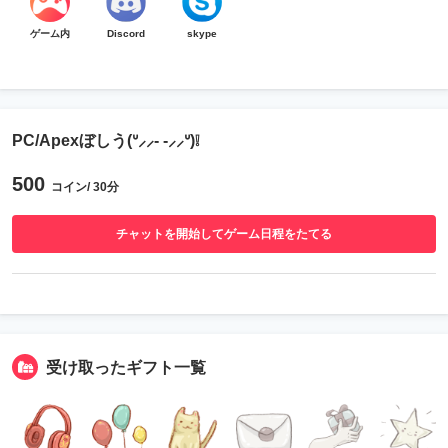
ゲーム内
Discord
skype
PC/Apexぼしう(ᐡ⸝⸝- -⸝⸝ᐡ)❕
500
コイン/ 30分
チャットを開始してゲーム日程をたてる
受け取ったギフト一覧