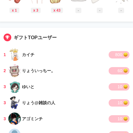
x 1
x 3
x 43
-
-
-
ギフトTOPユーザー
1
カイチ
800
2
りょういっちー。
60
3
ゆいと
10
3
りょう@雑談の人
10
3
アゴミンチ
10