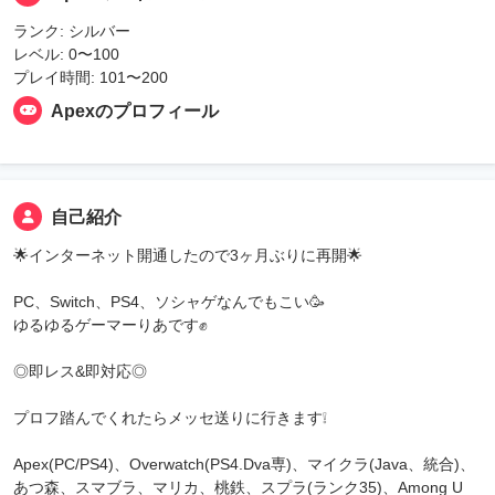
ランク: シルバー
レベル: 0〜100
プレイ時間: 101〜200
Apexのプロフィール
自己紹介
🌟インターネット開通したので3ヶ月ぶりに再開🌟
PC、Switch、PS4、ソシャゲなんでもこい🥳
ゆるゆるゲーマーりあです✊
◎即レス&即対応◎
プロフ踏んでくれたらメッセ送りに行きます❕
Apex(PC/PS4)、Overwatch(PS4.Dva専)、マイクラ(Java、統合)、
あつ森、スマブラ、マリカ、桃鉄、スプラ(ランク35)、Among U