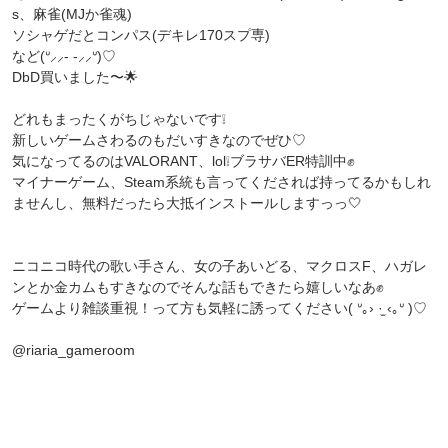
s、麻雀(MJか雀魂)
ソシャゲだとコンパス(デキレ170スプ専)
など(ᐡ⸝⸝- -⸝⸝ᐡ)♡
DbD買いました〜🌟
どれもまったくがちじゃないです❕
新しいゲームさわるのもだいすきなのでぜひ♡
気になってるのはVALORANT、lol❕ブラサバER特訓中✊
マイナーゲーム、Steam系統も言ってくだされば持ってるかもしれ
ませんし、無料だったら大抵インストールしますっっ🤍
ニコニコ時代の歌い手さん、女の子あいどる、マクロスF、ハガレ
ンとか金カムもすきなのでそんな話もできたら嬉しいなあ✊
ゲームより雑談重視！って方も気軽に誘ってください‪( ᐡ｡› ·̫ ‹｡ᐡ )♡‬
@riaria_gameroom