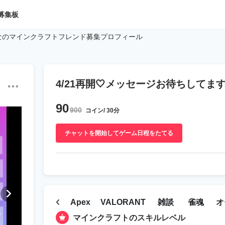
募集板
なのマインクラフトフレンド募集プロフィール
4/21再開🤍メッセージお待ちしてま
90
900
コイン/ 30分
チャットを開始してゲーム日程をたてる
Apex
VALORANT
雑談
雀魂
オ
マインクラフトのスキルレベル