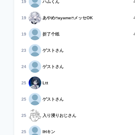
19
ハムくん
19
あやめෆ‪ayameෆ‪メッセOK
19
折了个纸
23
ゲストさん
24
ゲストさん
25
Ltt
25
ゲストさん
25
入り浸りおじさん
25
IHキン