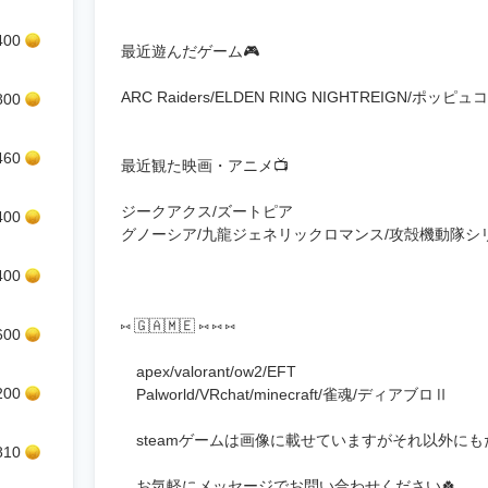
400
最近遊んだゲーム🎮
ARC Raiders/ELDEN RING NIGHTREIGN/ポッピュ
800
460
最近観た映画・アニメ📺
ジークアクス/ズートピア
400
グノーシア/九龍ジェネリックロマンス/攻殻機動隊シ
400
​⑅ 🇬​​🇦​​🇲​​🇪 ⑅ ⑅ ⑅
600
apex/valorant/ow2/EFT
200
Palworld/VRchat/minecraft/雀魂/ディアブロⅡ
steamゲームは画像に載せていますがそれ以外に
810
お気軽にメッセージでお問い合わせください🍀