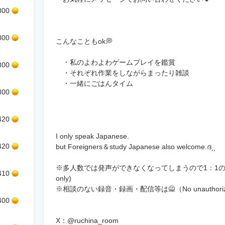
800
800
こんなこともok💭
・私のよわよわゲームプレイを鑑賞
800
・それぞれ作業をしながらまったり雑談
・一緒にごはんタイム
800
420
I only speak Japanese.
420
but Foreigners＆study Japanese also welcome.ദ⸒⸒
※多人数では発声ができなくなってしまうので1：1のみでお願いしてい
410
only)
※相談のない録音・録画・配信等は🙅（No unauthorized re
400
X：@ruchina_room