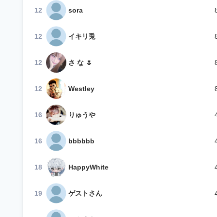
12
sora
12
イキリ兎
12
さ な ‎🌷
12
Westley
16
りゅうや
16
bbbbbb
18
HappyWhite
19
ゲストさん