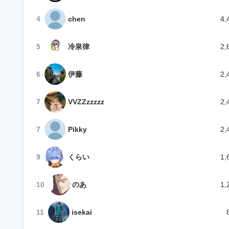
4
chen
4,
5
冷泉律
2,
6
伊藤
2,
7
VVZZzzzzz
2,
7
Pikky
2,
9
くらい
1,
10
のあ
1,
11
isekai