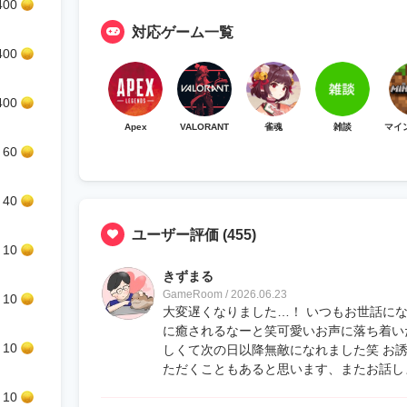
400
対応ゲーム一覧
400
400
Apex
VALORANT
雀魂
雑談
マイ
60
40
ユーザー評価
(455)
10
きずまる
GameRoom / 2026.06.23
10
大変遅くなりました…！ いつもお世話に
に癒されるなーと笑可愛いお声に落ち着い
10
しくて次の日以降無敵になれました笑 お
ただくこともあると思います、またお話し
10