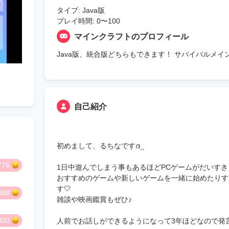
タイプ: Java版
プレイ時間: 0〜100
マインクラフトのプロフィール
Java版、統合版どちらもできます！ サバイバルメ
自己紹介
初めまして、るちなですദ⸒⸒
776
1日中遊んでしまう事もあるほどPCゲームがだいすき
おすすめのゲームや新しいゲームを一緒に始めたりす
す🤍
888
雑談や映画鑑賞もぜひ♪
800
人前でお話しができるようになって3年ほどなので発