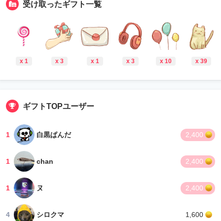
受け取ったギフト一覧
x 1
x 3
x 1
x 3
x 10
x 39
ギフトTOPユーザー
1
白黒ぱんだ
2,400
1
chan
2,400
1
ヌ
2,400
4
シロクマ
1,600