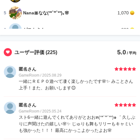
5
Nana🎀なな(ᐡ*´꒳`*ᐡ)｡🌸
1,070
6
ゲストさん
800
7
ジョジョ
500
5.0
ユーザー評価
(225)
/ 平均
8
ねる
400
匿名さん
GameRoom / 2025.08.29
9
たぬ吉
10
一緒にＲＥＰＯ遊べて凄く楽しかったです🌸✨️ みことさん
上手！また、お願いします😊
9
のじのじ
10
匿名さん
GameRoom / 2025.05.24
9
ゲストさん
10
スト6一緒に遊んでくれてありがとおおฅ(ᐡ*´꒳`*ᐡ)๑゛ 久しぶ
りに声聞けたの嬉しい🌸✨ じゅりも舞もリリーもキャミい
も強かった！！！ 最高にかっこよかったよお🌸