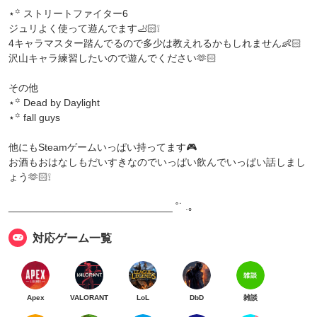
⋆꙳ ストリートファイター6
ジュリよく使って遊んでます🦶🏻❕
4キャラマスター踏んでるので多少は教えれるかもしれません👶🏻
沢山キャラ練習したいので遊んでください🫶🏻
その他
⋆꙳ Dead by Daylight
⋆꙳ fall guys
他にもSteamゲームいっぱい持ってます🎮
お酒もおはなしもだいすきなのでいっぱい飲んでいっぱい話しまし
ょう🫶🏻❕
_____________________________ ˚˙ .｡
対応ゲーム一覧
Apex
VALORANT
LoL
DbD
雑談