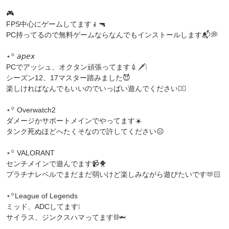
🎮
FPS中心にゲームしてます🧎🔫
PC持ってるので無料ゲームならなんでもインストールします📬💭
⋆꙳ 𝘢𝘱𝘦𝘹
PCでアッシュ、オクタン頑張ってます💉🗡️❕
シーズン12、17マスター踏みました😈
楽しければなんでもいいのでいっぱい遊んでください✊🏻
⋆꙳ Overwatch2
ダメージかサポートメインでやってます☀️
タンク死ぬほどへたくそなので許してください☹️
⋆꙳ VALORANT
センチメインで遊んでます📹🐥
プラチナレベルでまだまだ弱いけど楽しみながら遊びたいです🫶🏻
⋆꙳League of Legends
ミッド、ADCしてます❕
サイラス、ジンクスハマってます⛓️🦈