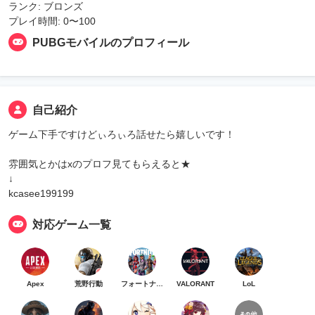
ランク: ブロンズ
プレイ時間: 0〜100
PUBGモバイルのプロフィール
自己紹介
ゲーム下手ですけどぃろぃろ話せたら嬉しいです！
雰囲気とかはxのプロフ見てもらえると★
↓
kcasee199199
対応ゲーム一覧
Apex
荒野行動
フォートナイト
VALORANT
LoL