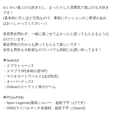
わいわい遊ぶのも好きだし、まったりした雰囲気で遊ぶのも大好き
です！
(基本的に引くほど元気なので、事前にテンションのご希望があれ
ばおっしゃってください←)
老若男女問わず、一緒に過ごせてよかったと思ってもらえるよう心
がけています。
最近男性の方からも誘ってもらえて嬉しいです！
女性も男性も大歓迎なのでいつでも気軽にお誘い待ってます！
🌟Switch2
・スプラトゥーン3
・スマブラSP(余裕の逆VIP)
・マリオカートワールド(ほぼ初見)
・オーバークック2
・Onlineのスーファミ等のゲーム
🌟PC(orPS4)
・Apex Legends(最高シルバー、超絶下手っぴです)
・OW2(ライバルマッチ未挑戦、超絶下手っぴpart2)