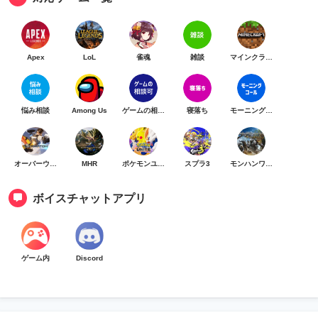
Apex
LoL
雀魂
雑談
マインクラフト
悩み相談
Among Us
ゲームの相談可
寝落ち
モーニングコール
オーバーウォッチ
MHR
ポケモンユナイト
スプラ3
モンハンワイルズ
ボイスチャットアプリ
ゲーム内
Discord