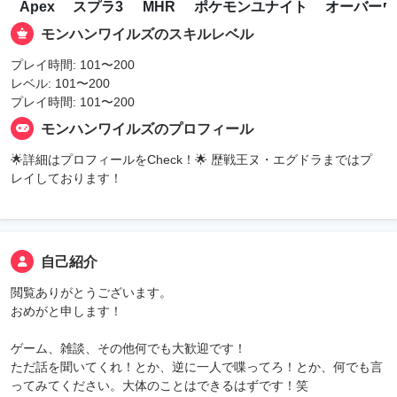
Apex
スプラ3
MHR
ポケモンユナイト
オーバーウ
モンハンワイルズのスキルレベル
プレイ時間: 101〜200
レベル: 101〜200
プレイ時間: 101〜200
モンハンワイルズのプロフィール
🌟詳細はプロフィールをCheck！🌟 歴戦王ヌ・エグドラまではプ
レイしております！
自己紹介
閲覧ありがとうございます。
おめがと申します！
ゲーム、雑談、その他何でも大歓迎です！
ただ話を聞いてくれ！とか、逆に一人で喋ってろ！とか、何でも言
ってみてください。大体のことはできるはずです！笑