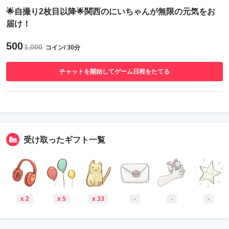
🌟自撮り2枚目以降🌟関西のにいちゃんが無限の元気をお
届け！
500
1,000
コイン/ 30分
チャットを開始してゲーム日程をたてる
受け取ったギフト一覧
x 2
x 5
x 33
-
-
-