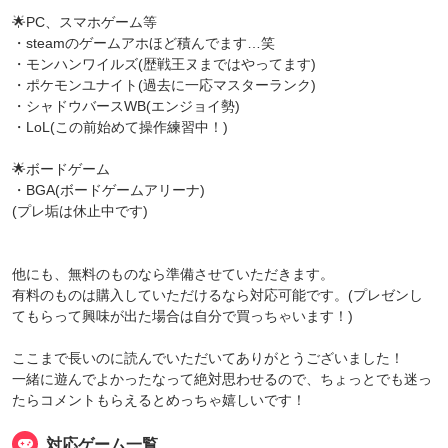
🌟PC、スマホゲーム等
・steamのゲームアホほど積んでます…笑
・モンハンワイルズ(歴戦王ヌまではやってます)
・ポケモンユナイト(過去に一応マスターランク)
・シャドウバースWB(エンジョイ勢)
・LoL(この前始めて操作練習中！)
🌟ボードゲーム
・BGA(ボードゲームアリーナ)
(プレ垢は休止中です)
他にも、無料のものなら準備させていただきます。
有料のものは購入していただけるなら対応可能です。(プレゼンし
てもらって興味が出た場合は自分で買っちゃいます！)
ここまで長いのに読んでいただいてありがとうございました！
一緒に遊んでよかったなって絶対思わせるので、ちょっとでも迷っ
たらコメントもらえるとめっちゃ嬉しいです！
対応ゲーム一覧