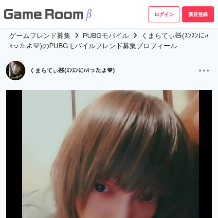
ログイン
新規登録
ゲームフレンド募集
PUBGモバイル
くまらてぃ🧸(ｽﾝｽﾝにﾊ
ﾏったよ💙)のPUBGモバイルフレンド募集プロフィール
くまらてぃ🧸(ｽﾝｽﾝにﾊﾏったよ💙)