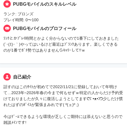
PUBGモバイルのスキルレベル
ランク: ブロンズ
プレイ時間: 0〜100
PUBGモバイルのプロフィール
ﾗﾝｸとかﾌﾟﾚｲ時間とかよく分からないので1番下にしておきました
(´･(ｴ)･｀)やってはいるけど最近はﾌﾞﾗﾝｸあります。楽しくできる
のが1番でｶﾞﾁ勢ではありません💦‬ｷｬﾘｰして!!ｗ
自己紹介
話すのはこのｻｲﾄが初めてで2022/11/21に登録しておいて年明け
て…2023年~2026年春の今まで何もせずｗ特定の人からだけ予約受
けておりましたが久々に復活しようとしてますᕦʕ •ᴥ•ʔᕤ少しだけ慣
れたはずのﾎﾞｲｽが緊張まみれです( º(ェ)º ;)
今はｹﾞｰﾑできるような環境が乏しくご期待には添えないと思うので
雑談ﾒｲﾝです!