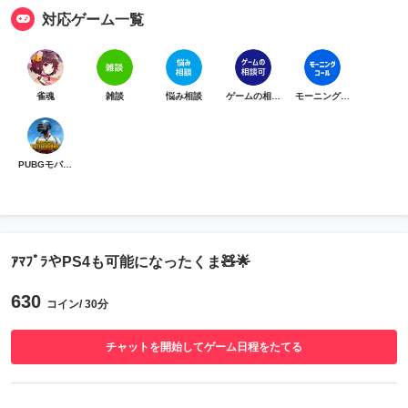
対応ゲーム一覧
雀魂
雑談
悩み相談
ゲームの相談可
モーニングコール
PUBGモバイル
ｱﾏﾌﾟﾗやPS4も可能になったくま🧸🌟
630
コイン/ 30分
チャットを開始してゲーム日程をたてる