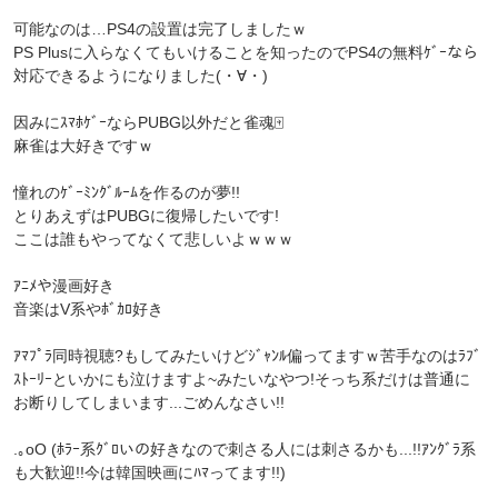
可能なのは…PS4の設置は完了しましたｗ
PS Plusに入らなくてもいけることを知ったのでPS4の無料ｹﾞｰなら
対応できるようになりました(・∀・)
因みにｽﾏﾎｹﾞｰならPUBG以外だと雀魂🀄
麻雀は大好きですｗ
憧れのｹﾞｰﾐﾝｸﾞﾙｰﾑを作るのが夢!!
とりあえずはPUBGに復帰したいです!
ここは誰もやってなくて悲しいよｗｗｗ
ｱﾆﾒや漫画好き
音楽はV系やﾎﾞｶﾛ好き
ｱﾏﾌﾟﾗ同時視聴?もしてみたいけどｼﾞｬﾝﾙ偏ってますｗ苦手なのはﾗﾌﾞ
ｽﾄｰﾘｰといかにも泣けますよ~みたいなやつ!そっち系だけは普通に
お断りしてしまいます...ごめんなさい!!
.｡oO (ﾎﾗｰ系ｸﾞﾛいの好きなので刺さる人には刺さるかも...!!ｱﾝｸﾞﾗ系
も大歓迎!!今は韓国映画にﾊﾏってます!!)