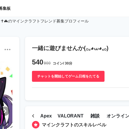
募集板
な✝️🦇のマインクラフトフレンド募集プロフィール
一緒に遊びませんか(𓂂꜆◕⩊◕꜀𓂂)
540
900
コイン/ 30分
チャットを開始してゲーム日程をたてる
Apex
VALORANT
雑談
オンライ
マインクラフトのスキルレベル