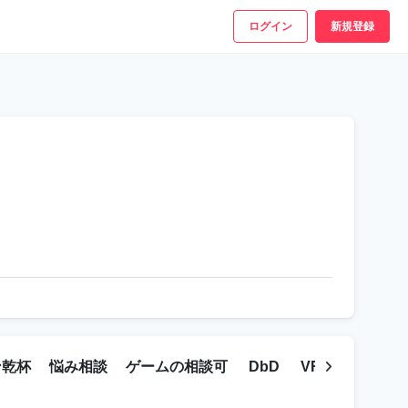
ログイン
新規登録
ン乾杯
悩み相談
ゲームの相談可
DbD
VR CHAT
ポ