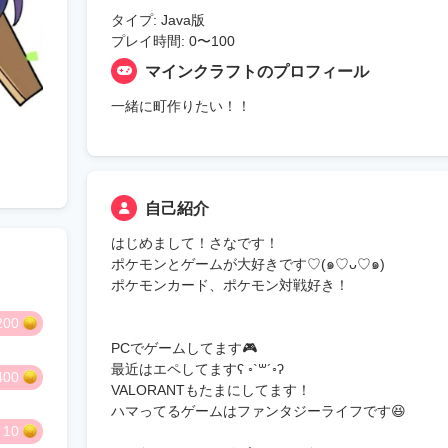
タイプ: Java版
プレイ時間: 0〜100
マインクラフトのプロフィール
一緒に町作りたい！！
自己紹介
はじめまして！さなです！
ポケモンとゲームが大好きです♡(๑♡ᴗ♡๑)
ポケモンカード、ポケモン対戦好き！
200
PCでゲームしてます🎮
最近はエペしてますʕ ◦`꒳´◦ʔ
400
VALORANTもたまにしてます！
ハマってるゲームはファンタジーライフです😆
10