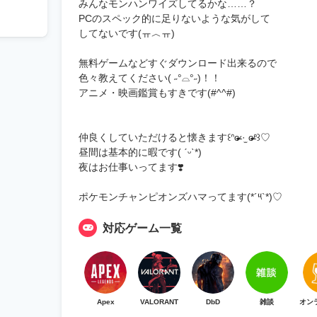
みんなモンハンワイズしてるかな……？
PCのスペック的に足りないような気がして
してないです(ㅠ︿ㅠ)
無料ゲームなどすぐダウンロード出来るので
色々教えてください( ˶°⌓°˶)！！
アニメ・映画鑑賞もすきです(#^^#)
仲良くしていただけると懐きます꒰ᐢɞ̴̶̷ ·̫ ɞ̴̶̷ᐢ꒱♡
昼間は基本的に暇です( ˊᵕˋ*)
夜はお仕事いってます❣️
ポケモンチャンピオンズハマってます(*´༥`*)♡
対応ゲーム一覧
Apex
VALORANT
DbD
雑談
オン