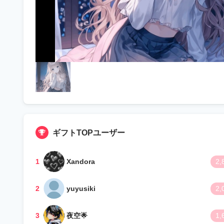
ギフトTOPユーザー
1
Xandora
2,
2
yuyusiki
2,
3
夜空🌟
1,