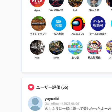
Apex
VALORANT
LoL
第五人格
マインクラフト
悩み相談
Among Us
ゲームの相談可
R6S
MHR
あつ森
桃太郎電鉄
ス
ユーザー評価
(55)
yuyusiki
GameRoom / 2026.08.06
久しぶりに一緒に遊べて楽しかったよー🎶