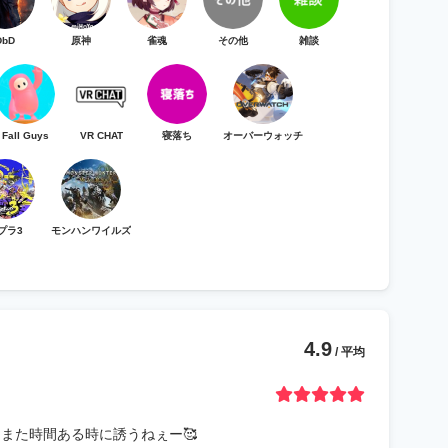
DbD
原神
雀魂
その他
雑談
Fall Guys
VR CHAT
寝落ち
オーバーウォッチ
プラ3
モンハンワイルズ
4.9
/ 平均
 また時間ある時に誘うねぇー🥰