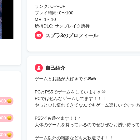
ランク: C-〜C+
プレイ時間: 0〜100
MR: 1～10
所持DLC: サンブレイク所持
スプラ3のプロフィール
自己紹介
ゲームとお話が大好きです🎮🍰
PCとPS5でゲームをしています🌷💭
PCでは色んなゲームしてます！！！
800
やっと少し慣れてきてなんでもゲーム楽しいです✨️ぜ
000
PS5でも遊べます！！⭐️
大体のゲームを持っているのでぜひぜひお誘い待ってま
600
ゲーム以外の雑談なども大歓迎です！！