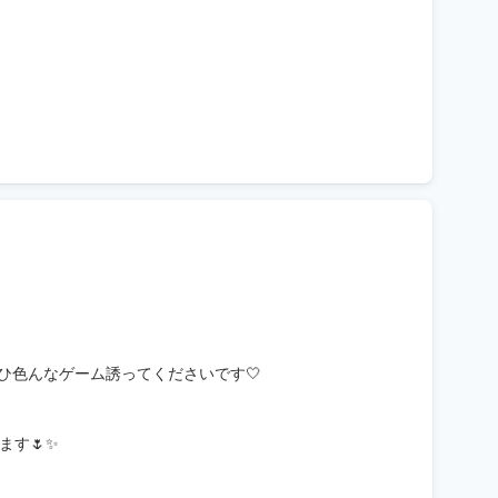
ひ色んなゲーム誘ってくださいです🤍
す🌷✨️