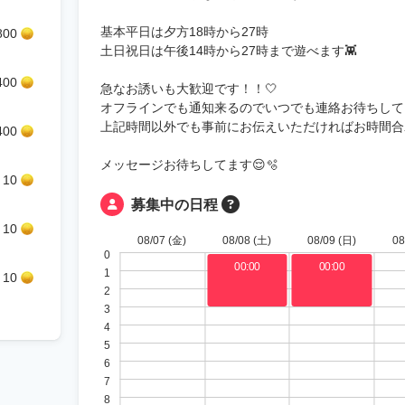
基本平日は夕方18時から27時
800
土日祝日は午後14時から27時まで遊べます👾
400
急なお誘いも大歓迎です！！🤍
オフラインでも通知来るのでいつでも連絡お待ちしてま
上記時間以外でも事前にお伝えいただければお時間合
400
メッセージお待ちしてます😌🫧
10
募集中の日程
10
08/07 (金)
08/08 (土)
08/09 (日)
08
0
00:00
00:00
1
10
〜
〜
2
03:00
03:00
3
4
5
6
7
8