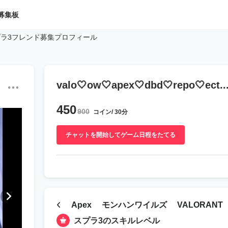
募集板
プラ3フレンド募集プロフィール
valo🤍ow🤍apex🤍dbd🤍repo🤍ect..
450
900
コイン/ 30分
チャットを開始してゲーム日程をたてる
Apex
モンハンワイルズ
VALORANT
スプラ3のスキルレベル